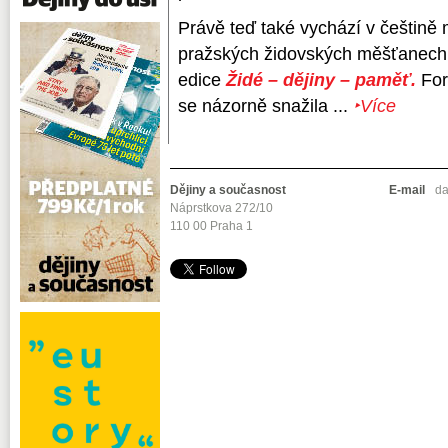
Právě teď také vychází v češtině
pražských židovských měšťanech v
edice
Židé – dějiny – paměť.
For
se názorně snažila ...
‣Více
Dějiny a současnost
E-mail
da
Náprstkova 272/10
110 00 Praha 1