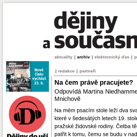
aktuality
|
archiv
|
elektronický ďas
|
p
|
redakce
|
partneři
Na čem právě pracujete?
Odpovídá Martina Niedhammer 
Mnichově
Na mém psacím stole leží dva s
které v šedesátých letech 19. stol
pražské židovské rodiny. Četba t
patřit k tomu, čemu se budu v na