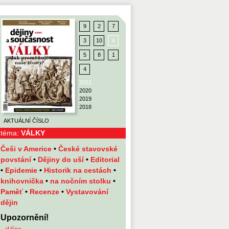
9
2
7
3
10
6
5
8
1
4
2021
2020
2019
2018
AKTUÁLNÍ ČÍSLO
téma:
VÁLKY
Češi v Americe
•
České stavovské
povstání
•
Dějiny do uší
•
Editorial
•
Epidemie
•
Historik na cestách
•
knihovnička
•
na nočním stolku
•
Paměť
•
Recenze
•
Vystavování
dějin
Upozornění!