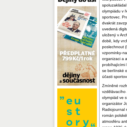
spoluzakládal
olympiádu v ř
sportovec. Pro
dvakrát zavzp
uvedená digit
uložený v Arc
době, kdy vrc
poslechnout (
vzpominky-na-
organizaci a 
probíhajícími 
se berlínské o
účasti sportov
Zmíněné rozhl
vzdělávacího 
olympiád ve s
organizátor J
Radiojournal 
román polské
atmosféru ant