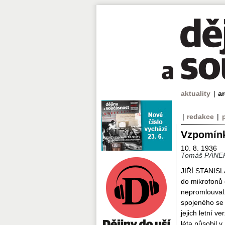
aktuality
|
a
|
redakce
|
Vzpomínk
10. 8. 1936
Tomáš PÁNEK 
JIŘÍ STANISL
do mikrofonů 
nepromlouval.
spojeného se 
jejich letní v
léta působil 