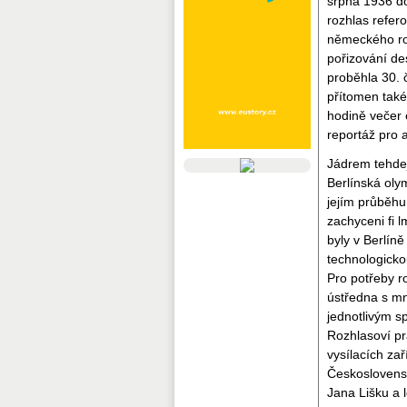
srpna 1936 do
rozhlas refer
německého roz
pořizování de
proběhla 30. 
přítomen také 
hodině večer 
reportáž pro 
Jádrem tehdej
Berlínská olym
jejím průběhu 
zachyceni fi 
byly v Berlín
technologicko
Pro potřeby r
ústředna s mn
jednotlivým s
Rozhlasoví pr
vysílacích za
Československ
Jana Lišku a 