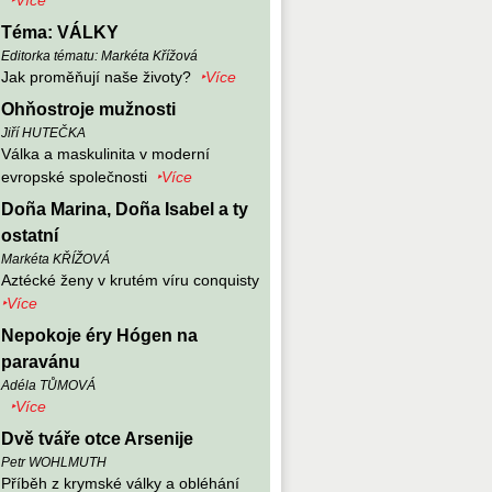
‣Více
Téma: VÁLKY
Editorka tématu: Markéta Křížová
Jak proměňují naše životy?
‣Více
Ohňostroje mužnosti
Jiří HUTEČKA
Válka a maskulinita v moderní
evropské společnosti
‣Více
Doña Marina, Doña Isabel a ty
ostatní
Markéta KŘÍŽOVÁ
Aztécké ženy v krutém víru conquisty
‣Více
Nepokoje éry Hógen na
paravánu
Adéla TŮMOVÁ
‣Více
Dvě tváře otce Arsenije
Petr WOHLMUTH
Příběh z krymské války a obléhání