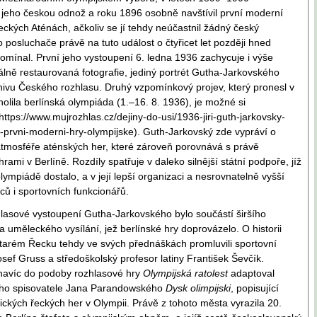
 jeho českou odnož a roku 1896 osobně navštívil první moderní
eckých Aténách, ačkoliv se jí tehdy neúčastnil žádný český
 posluchače právě na tuto událost o čtyřicet let později hned
omínal. První jeho vystoupení 6. ledna 1936 zachycuje i výše
álně restaurovaná fotografie, jediný portrét Gutha-Jarkovského
hivu Českého rozhlasu. Druhý vzpomínkový projev, který pronesl v
holila berlínská olympiáda (1.–16. 8. 1936), je možné si
https://www.mujrozhlas.cz/dejiny-do-usi/1936-jiri-guth-jarkovsky-
prvni-moderni-hry-olympijske). Guth-Jarkovský zde vypráví o
atmosféře aténských her, které zároveň porovnává s právě
hrami v Berlíně. Rozdíly spatřuje v daleko silnější státní podpoře, jíž
lympiádě dostalo, a v její lepší organizaci a nesrovnatelně vyšší
ců i sportovních funkcionářů.
asové vystoupení Gutha-Jarkovského bylo součástí širšího
a uměleckého vysílání, jež berlínské hry doprovázelo. O historii
tarém Řecku tehdy ve svých přednáškách promluvili sportovní
osef Gruss a středoškolský profesor latiny František Ševčík.
navíc do podoby rozhlasové hry
Olympijská ratolest
adaptoval
ho spisovatele Jana Parandowského
Dysk olimpijski
, popisující
ických řeckých her v Olympii. Právě z tohoto města vyrazila 20.