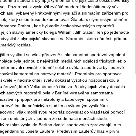
 Berlína štafeta s olympijským ohněm, o jejíž cestě československý
oval. Pozornost si vysloužil zvláště moderní šedesátitunový vůz
hlasu, vybavený krátkovlnnými vysílači a snímacím zařízením pro
sek, který celou trasu dokumentoval. Štafeta s olympijským ohněm
července Prahou, kde byl vedle československých reportérů
jejich slavný americký kolega William „Bill“ Slater. Ten po jedenácté
odvysílal z olympijské slavnosti na Staroměstském náměstí přímou
americký rozhlas.
šího vysílání se však přirozeně stala samotná sportovní zápolení.
piáda byla jednou z největších mediálních událostí třicátých let: o
informovali novináři z téměř celého světa a sportovci byli poprvé
lmovými kamerami na barevný materiál. Podmínky pro sportovce
ě skvělé – nacisté chtěli světu dokázat vysokou hospodářskou a
u úroveň, které Velkoněmecká říše za tři roky jejich vlády dosáhla.
ozhlasových reportérů byla v Berlíně vystavěna samostatná
ožstvím přípojek pro mikrofony a kabelovým spojením k
portovištím, tlumočnickým studiím a výkonným vysílačům.
acovníci však mohli svou reportáž odvysílat do vlasti také pomocí
řízení umístěných v jednom ze sedmnácti menších studií.
ý rozhlas vyslal do Berlína dvojici sportovních zpravodajů, a to
legendárního Josefa Laufera. Především Lauferův hlas v první