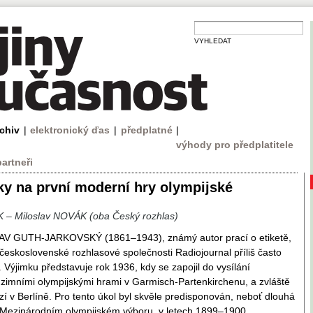
VYHLEDAT
rchiv
|
elektronický ďas
|
předplatné
|
výhody pro předplatitele
partneři
y na první moderní hry olympijské
– Miloslav NOVÁK (oba Český rozhlas)
AV GUTH-JARKOVSKÝ (1861–1943), známý autor prací o etiketě,
československé rozhlasové společnosti Radiojournal příliš často
 Výjimku představuje rok 1936, kdy se zapojil do vysílání
zimními olympijskými hrami v Garmisch-Partenkirchenu, a zvláště
erzí v Berlíně. Pro tento úkol byl skvěle predisponován, neboť dlouhá
v Mezinárodním olympijském výboru, v letech 1899–1900