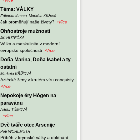
‣Více
Téma: VÁLKY
Editorka tématu: Markéta Křížová
Jak proměňují naše životy?
‣Více
Ohňostroje mužnosti
Jiří HUTEČKA
Válka a maskulinita v moderní
evropské společnosti
‣Více
Doña Marina, Doña Isabel a ty
ostatní
Markéta KŘÍŽOVÁ
Aztécké ženy v krutém víru conquisty
‣Více
Nepokoje éry Hógen na
paravánu
Adéla TŮMOVÁ
‣Více
Dvě tváře otce Arsenije
Petr WOHLMUTH
Příběh z krymské války a obléhání