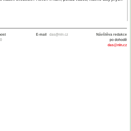
nost
E-mail
das@nln.cz
Návštěva redakce
10
po dohodě
das@nln.cz