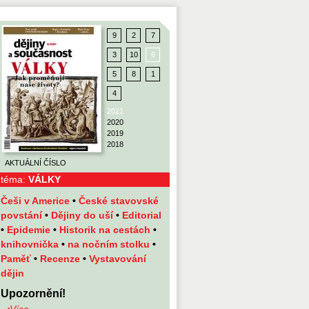
9
2
7
3
10
6
5
8
1
4
2021
2020
2019
2018
AKTUÁLNÍ ČÍSLO
téma:
VÁLKY
Češi v Americe
•
České stavovské
povstání
•
Dějiny do uší
•
Editorial
•
Epidemie
•
Historik na cestách
•
knihovnička
•
na nočním stolku
•
Paměť
•
Recenze
•
Vystavování
dějin
Upozornění!