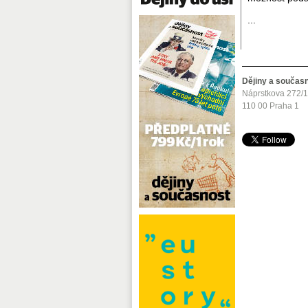
...
Dějiny a součas
Náprstkova 272/
110 00 Praha 1