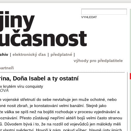
VYHLEDAT
rchiv
|
elektronický ďas
|
předplatné
|
výhody pro předplatitele
partneři
na, Doña Isabel a ty ostatní
v krutém víru conquisty
ŽOVÁ
e vojenské střetnutí do sebe nevtahuje jen muže ochotné, nebo
né nosit zbraň, je konstatování velmi banální. Stejně jako
že válka se spíš než na bojišti rozhoduje v procesu vyjednávání a
znávání. Přesto zůstávají nepřímí aktéři bojů velmi často stranou
ků. Důvodem bývá i to, že na rozdíl od vojevůdců jen málokdy měli
 vlastní svědectví. Hovoří k nám, pokud vůbec, hlavně ústy jiných.