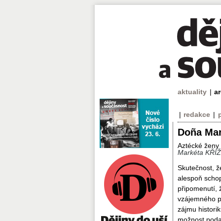
aktuality
|
a
|
redakce
|
Doña Mari
Aztécké ženy 
Markéta KŘÍ
Skutečnost, ž
alespoň schop
připomenutí, 
vzájemného po
zájmu histori
možnost podat