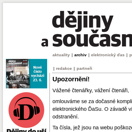
aktuality
|
archiv
|
elektronický ďas
|
p
|
redakce
|
partneři
Upozornění!
Vážené čtenářky, vážení čtenáři,
omlouváme se za dočasné komplik
elektronického ĎaSu. O závadě v
odstranění.
Ta čísla, jež jsou na webu poškoz