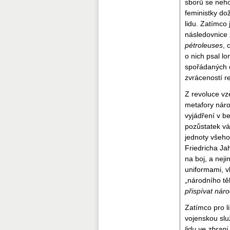
sborů se neho
feministky do
lidu. Zatímco 
následovnice 
pétroleuses
,
o nich psal l
spořádaných o
zvráceností r
Z revoluce vz
metafory náro
vyjádření v b
pozůstatek v
jednoty všeho 
Friedricha Ja
na boj, a neji
uniformami, v
„národního tě
přispívat nár
Zatímco pro l
vojenskou slu
lidu ve zbrani