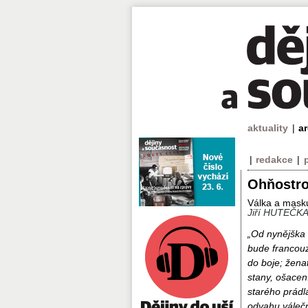
aktuality
|
a
|
redakce
|
Ohňostro
Válka a masku
Jiří HUTEČK
„Od nynějška 
bude francouzs
do boje; žena
stany, ošacen
starého prádl
odvahu válečn