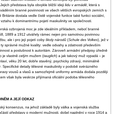
Jejich představa byla obvykle bližší ideji
lidu v armádě
, která s
váděním branné povinnosti ve všech větších evropských zemích s
 Británie dostala vedle čistě vojenské funkce také funkci sociální,
e vztahu k dominantnímu pojetí maskulinity ve společnosti.
rská ozbrojená moc je zde ideálním příkladem, neboť branné
68, 1889 a 1912 utvářely rámec nejen pro samotnou povinnou
bu, ale i pro její pojetí coby
školy národů
(
Schule des Volkes
), jež v
t ty správné mužné kvality: vedle odvahy a zdatnosti především
innost a poslušnost k autoritám. Zároveň armádní předpisy úředně
o je vlastně
celým mužem
(
tauglich
) a jak takový muž vypadá – je
aví, věku 20 let, dobře stavěný, psychicky zdravý, minimálně
 Specifické detaily tělesné maskulinity v podobě svérázného
úpravy vousů a vlasů a samozřejmě uniformy armáda dodala později
em však byla veskrze přijímaná oficiální podoba tělesného
NĚM A JEJÍ ODKAZ
ký konsenzus, na jehož základě byly válka a vojenská služba
učástí představy o moderní mužnosti, došel naplnění v roce 1914 a