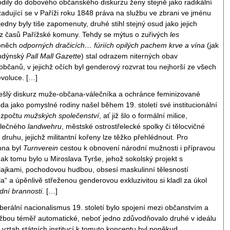
dily do dobového občanského diskurzu ženy stejně jako radikální
žadující se v Paříži roku 1848 práva na službu ve zbrani ve jménu
jedny byly tiše zapomenuty, druhé stihl stejný osud jako jejich
z časů Pařížské komuny. Tehdy se mýtus o zuřivých
les
 oněch
odporných dračicích… fúriích opilých pachem krve a vína
(jak
ondýnský
Pall Mall Gazette
) stal odrazem niterných obav
bčanů, v jejichž očích byl genderový rozvrat tou nejhorší ze všech
evoluce. […]
ešlý diskurz muže-občana-válečníka a ochránce feminizované
da jako pomyslné rodiny našel během 19. století své institucionální
ezpočtu
mužských společenství
, ať již šlo o formální milice,
álečného
landwehru
, městské ostrostřelecké spolky či tělocvičné
druhu, jejichž militantní kořeny lze těžko přehlédnout. Pro
hna byl
Turnverein
cestou k obnovení národní mužnosti i přípravou
nak tomu bylo u Miroslava Tyrše, jehož sokolský projekt s
lajkami, pochodovou hudbou, obsesí maskulinní tělesností
la“ a úpěnlivě střeženou genderovou exkluzivitou si kladl za úkol
odní brannosti
. […]
iberální nacionalismus 19. století bylo spojení mezi občanstvím a
žbou téměř automatické, neboť jedno zdůvodňovalo druhé v ideálu
, vztah státních institucí k tomuto konceptu byl poněkud