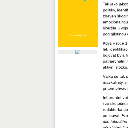
Tak jako jakob
politiky, iden
zbaven škodli
emocionalitou
sloužila u voj
pod gilotinou
Když v roce 1
let, identifik
bojovat byla 
patriarchální
aktivní složku
Válka se tak 
maskulinity, j
přitom přivádí
Inherentní vn
i ze skutečno
redaktorka po
omlouvat.
Prá
dílo takového
očekávání čte