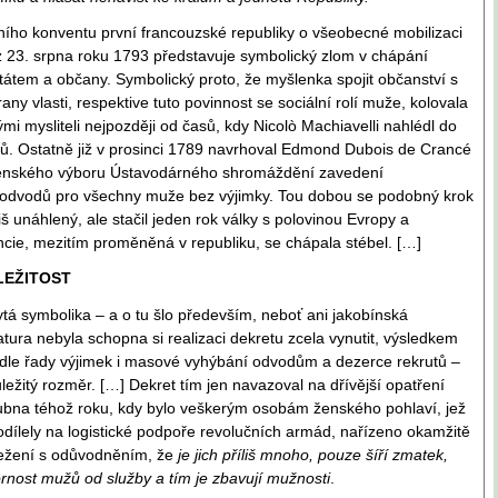
ího konventu první francouzské republiky o všeobecné mobilizaci
z 23. srpna roku 1793 představuje symbolický zlom v chápání
tátem a občany. Symbolický proto, že myšlenka spojit občanství s
any vlasti, respektive tuto povinnost se sociální rolí muže, kolovala
mi mysliteli nejpozději od časů, kdy Nicolò Machiavelli nahlédl do
sů. Ostatně již v prosinci 1789 navrhoval Edmond Dubois de Crancé
jenského výboru Ústavodárného shromáždění zavedení
odvodů pro všechny muže bez výjimky. Tou dobou se podobný krok
iš unáhlený, ale stačil jeden rok války s polovinou Evropy a
ncie, mezitím proměněná v republiku, se chápala stébel. […]
LEŽITOST
ytá symbolika – a o tu šlo především, neboť ani jakobínská
atura nebyla schopna si realizaci dekretu zcela vynutit, výsledkem
dle řady výjimek i masové vyhýbání odvodům a dezerce rekrutů –
ležitý rozměr. […] Dekret tím jen navazoval na dřívější opatření
bna téhož roku, kdy bylo veškerým osobám ženského pohlaví, jež
dílely na logistické podpoře revolučních armád, nařízeno okamžitě
 ležení s odůvodněním, že
je jich příliš mnoho, pouze šíří zmatek,
rnost mužů od služby a tím je zbavují mužnosti
.