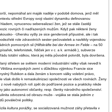
horší, nepomáhal ani maják naděje v podobě domova, jenž měl
ontextu střední Evropy svoji vlastní dynamiku definovanou
hladem, vynucenou seberealizací žen, jež se stále častěji
 pozic rovných či nadřazených mužům. Když pak některé ženy
akousko- -Uhersku vyšly ze sice genderově přípustné, ale i tak
odezřelé role zdravotních sester-pečovatelek a navlékly vojenskou
ádních pomocných sil (
Hilfskräfte bei der Armee im Felde
– na 50
 písařek, telefonistek, řidiček jen v c. a k. armádě.), subverze
ádu totální válkou, která jej měla původně potvrdit, byla dovršena.
olaný střetem se světem moderní industriální války však nevedl k
 Většina evropských zemí s důležitou výjimkou Francie sice
myslný Rubikon a dala ženám s koncem války volební právo,
de však došlo k remaskulinizaci společnosti ve všech rovinách. Ženy
y z nově nabytých rolí zpět do podřízené pozice a prakticky nikde
y jako autonomní občanky, resp. členky národního společenství.
inita odvozená od obrazu muže- -vojáka se stala jedním z
dů poválečné politiky.
ězila
kultura porážky
, se socializovaná mužnost záhy přetavila v