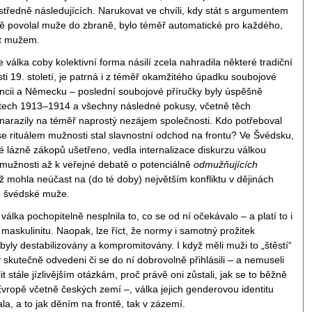
středně následujících. Narukovat ve chvíli, kdy stát s argumentem
 povolal muže do zbraně, bylo téměř automatické pro každého,
být mužem.
 válka coby kolektivní forma násilí zcela nahradila některé tradiční
sti 19. století, je patrná i z téměř okamžitého úpadku soubojové
ancii a Německu – poslední soubojové příručky byly úspěšně
etech 1913–1914 a všechny následné pokusy, včetně těch
narazily na téměř naprostý nezájem společnosti. Kdo potřeboval
se rituálem mužnosti stal slavnostní odchod na frontu? Ve Švédsku,
vé lázně zákopů ušetřeno, vedla internalizace diskurzu válkou
mužnosti až k veřejné debatě o potenciálně
odmužňujících
ež mohla neúčast na (do té doby) největším konfliktu v dějinách
ro švédské muže.
válka pochopitelně nesplnila to, co se od ní očekávalo – a platí to i
maskulinitu. Naopak, lze říct, že normy i samotný prožitek
byly destabilizovány a kompromitovány. I když měli muži to „štěstí“
y skutečně odvedeni či se do ní dobrovolně přihlásili – a nemuseli
t stále jízlivějším otázkám, proč právě oni zůstali, jak se to běžně
Evropě včetně českých zemí –, válka jejich genderovou identitu
la, a to jak děním na frontě, tak v zázemí.