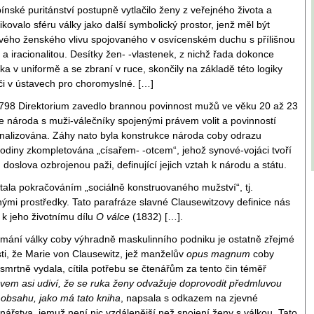
ínské puritánství postupně vytlačilo ženy z veřejného života a
tifikovalo sféru války jako další symbolický prostor, jenž měl být
vého ženského vlivu spojovaného v osvícenském duchu s přílišnou
 a iracionalitou. Desítky žen- -vlastenek, z nichž řada dokonce
ska v uniformě a se zbraní v ruce, skončily na základě této logiky
 či v ústavech pro choromyslné. […]
798 Direktorium zavedlo brannou povinnost mužů ve věku 20 až 23
ace národa s muži-válečníky spojenými právem volit a povinností
finalizována. Záhy nato byla konstrukce národa coby odrazu
 rodiny zkompletována „císařem- -otcem“, jehož synové-vojáci tvoří
, doslova ozbrojenou paži, definující jejich vztah k národu a státu.
stala pokračováním „sociálně konstruovaného mužství“, tj.
inými prostředky. Tato parafráze slavné Clausewitzovy definice nás
 k jeho životnímu dílu
O válce
(1832) […].
ímání války coby výhradně maskulinního podniku je ostatně zřejmé
sti, že Marie von Clausewitz, jež manželův
opus magnum
coby
smrtně vydala, cítila potřebu se čtenářům za tento čin téměř
vem asi udiví, že se ruka ženy odvažuje doprovodit předmluvou
 obsahu, jako má tato kniha
, napsala s odkazem na zjevné
nářstva, jemuž není nic vzdálenější než spojení ženy s válkou. Tato