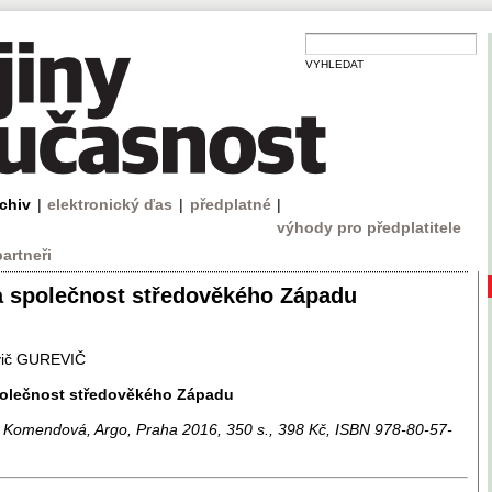
VYHLEDAT
rchiv
|
elektronický ďas
|
předplatné
|
výhody pro předplatitele
partneři
a společnost středověkého Západu
vič GUREVIČ
polečnost středověkého Západu
ka Komendová, Argo, Praha 2016, 350 s., 398 Kč, ISBN 978-80-57-