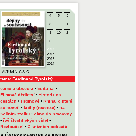
4
5
3
8
7
1
9
10
2
6
2017
2016
2015
2014
AKTUÁLNÍ ČÍSLO
téma:
Ferdinand Tyrolský
camera obscura
•
Editorial
•
Filmové dědictví
•
Historik na
cestách
•
Hrdinové
•
Kniha, o které
se hovoří
•
knihy (recenze)
•
na
nočním stolku
•
okno do pracovny
•
řeč šlechtických sídel
•
Rozloučení
•
Z knižních pokladů
V Československu se luxuje!