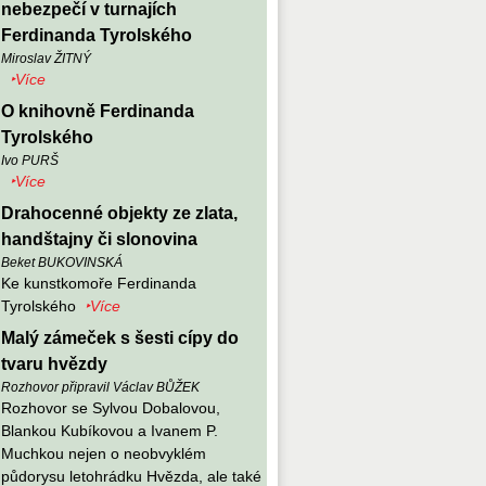
nebezpečí v turnajích
Ferdinanda Tyrolského
Miroslav ŽITNÝ
‣Více
O knihovně Ferdinanda
Tyrolského
Ivo PURŠ
‣Více
Drahocenné objekty ze zlata,
handštajny či slonovina
Beket BUKOVINSKÁ
Ke kunstkomoře Ferdinanda
Tyrolského
‣Více
Malý zámeček s šesti cípy do
tvaru hvězdy
Rozhovor připravil Václav BŮŽEK
Rozhovor se Sylvou Dobalovou,
Blankou Kubíkovou a Ivanem P.
Muchkou nejen o neobvyklém
půdorysu letohrádku Hvězda, ale také