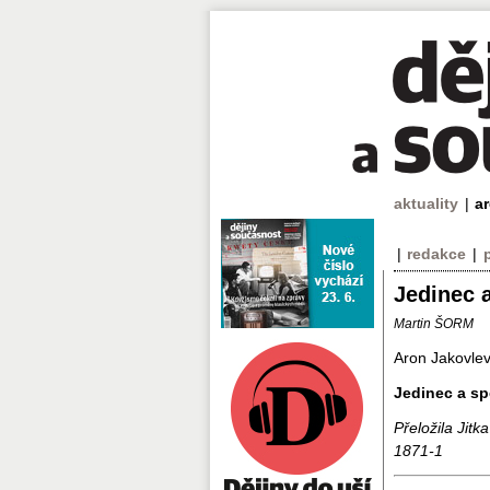
aktuality
|
a
|
redakce
|
Jedinec 
Martin ŠORM
Aron Jakovle
Jedinec a s
Přeložila Jit
1871-1