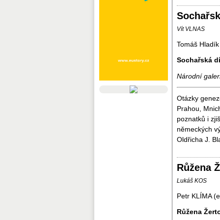
Sochařsk
Vít VLNAS
Tomáš Hladík
Sochařská dí
Národní galer
Otázky geneze
Prahou, Mnich
poznatků i zji
německých výs
Oldřicha J. Bl
Růžena Ž
Lukáš KOS
Petr KLÍMA (e
Růžena Žerto