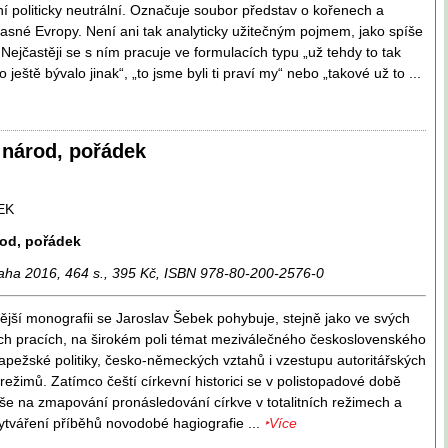
í politicky neutrální. Označuje soubor představ o kořenech a
časné Evropy. Není ani tak analyticky užitečným pojmem, jako spíše
ejčastěji se s ním pracuje ve formulacích typu „už tehdy to tak
o ještě bývalo jinak“, „to jsme byli ti praví my“ nebo „takové už to ...
 národ, pořádek
EK
rod, pořádek
aha 2016, 464 s., 395 Kč, ISBN 978-80-200-2576-0
ější monografii se Jaroslav Šebek pohybuje, stejně jako ve svých
ch pracích, na širokém poli témat meziválečného československého
papežské politiky, česko-německých vztahů i vzestupu autoritářských
 režimů. Zatímco čeští církevní historici se v polistopadové době
píše na zmapování pronásledování církve v totalitních režimech a
ytváření příběhů novodobé hagiografie ...
‣Více