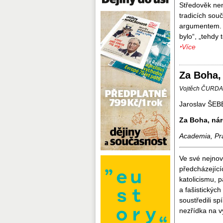
Středověk nen
tradicích sou
argumentem. N
bylo“, „tehdy t
‣Více
Za Boha,
Vojtěch ČURDA
Jaroslav ŠEB
Za Boha, ná
Academia, Pr
Ve své nejnov
předcházející
katolicismu, 
a fašistických
soustředili s
nezřídka na v