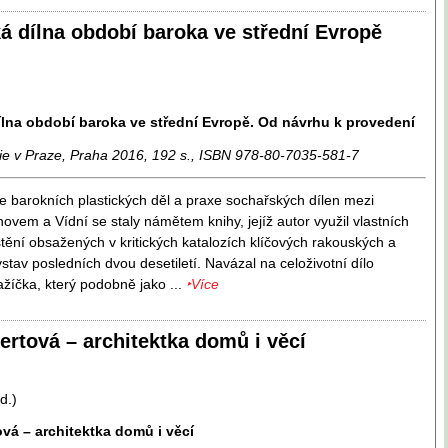
á dílna období baroka ve střední Evropě
lna období baroka ve střední Evropě. Od návrhu k provedení
ie v Praze, Praha 2016, 192 s., ISBN 978-80-7035-581-7
 barokních plastických děl a praxe sochařských dílen mezi
ovem a Vídní se staly námětem knihy, jejíž autor využil vlastních
štění obsažených v kritických katalozích klíčových rakouských a
tav posledních dvou desetiletí. Navázal na celoživotní dílo
ažíčka, který podobně jako ...
‣Více
ertová – architektka domů i věcí
d.)
vá – architektka domů i věcí