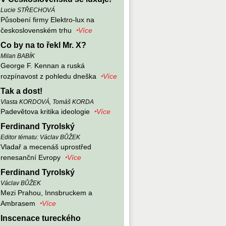
Lucie STŘECHOVÁ
Působení firmy Elektro-lux na
československém trhu
‣Více
Co by na to řekl Mr. X?
Milan BABÍK
George F. Kennan a ruská
rozpínavost z pohledu dneška
‣Více
Tak a dost!
Vlasta KORDOVÁ, Tomáš KORDA
Padevětova kritika ideologie
‣Více
Ferdinand Tyrolský
Editor tématu: Václav BŮŽEK
Vladař a mecenáš uprostřed
renesanční Evropy
‣Více
Ferdinand Tyrolský
Václav BŮŽEK
Mezi Prahou, Innsbruckem a
Ambrasem
‣Více
Inscenace tureckého