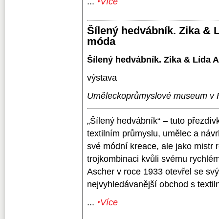
...
‣Více
Šílený hedvábník. Zika & L
móda
Šílený hedvábník. Zika & Lída A
výstava
Uměleckoprůmyslové museum v 
„Šílený hedvábník“ – tuto přezdív
textilním průmyslu, umělec a návr
své módní kreace, ale jako mistr r
trojkombinaci kvůli svému rychlé
Ascher v roce 1933 otevřel se sv
nejvyhledávanější obchod s textil
...
‣Více