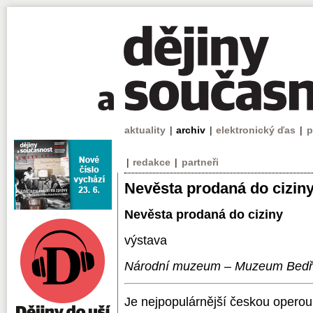
aktuality
|
archiv
|
elektronický ďas
|
p
|
redakce
|
partneři
Nevěsta prodaná do cizin
Nevěsta prodaná do ciziny
výstava
Národní muzeum – Muzeum Bedř
Je nejpopulárnější českou opero