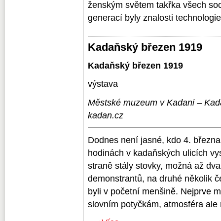
ženským světem takřka všech soci
generací byly znalosti technologie 
Kadaňský březen 1919
Kadaňský březen 1919
výstava
Městské muzeum v Kadani – Kada
kadan.cz
Dodnes není jasné, kdo 4. březn
hodinách v kadaňských ulicích vyst
straně stály stovky, možná až dv
demonstrantů, na druhé několik č
byli v početní menšině. Nejprve m
slovním potyčkám, atmosféra ale r