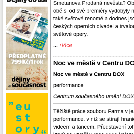
Smetanova Prodaná nevěsta? Obě 
obě si od své premiéry vydobyly 
také světové renomé a dodnes jso
českých operních divadel a trvalo
světové opery.
...
‣Více
Noc ve městě v Centru D
Noc ve městě v Centru DOX
performance
Centrum současného umění DOX,
Těžiště práce souboru Farma v je
performance, v níž se stírají hra
videem a tancem. Představení to