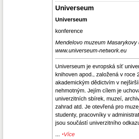
Universeum
Universeum
konference
Mendelovo muzeum Masarykovy un
www.universeum-network.eu
Universeum je evropská síť univer
knihoven apod., založená v roce 2
akademickým dědictvím v nejširš
nehmotným. Jejím cílem je uchov
univerzitních sbírek, muzeí, arch
zahrad atd. Je otevřená pro muzej
studenty, pracovníky v administrat
jsou součástí univerzitního odkaz
...
‣Více