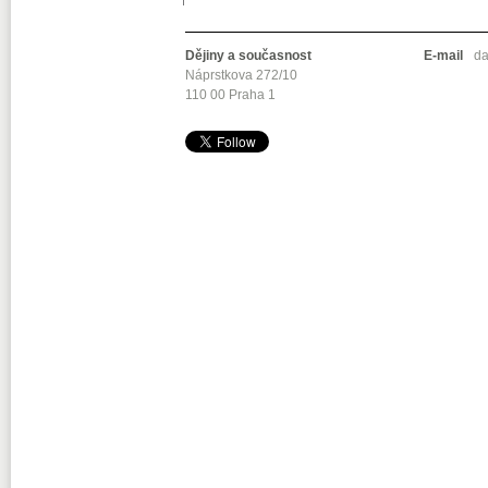
Dějiny a současnost
E-mail
da
Náprstkova 272/10
110 00 Praha 1