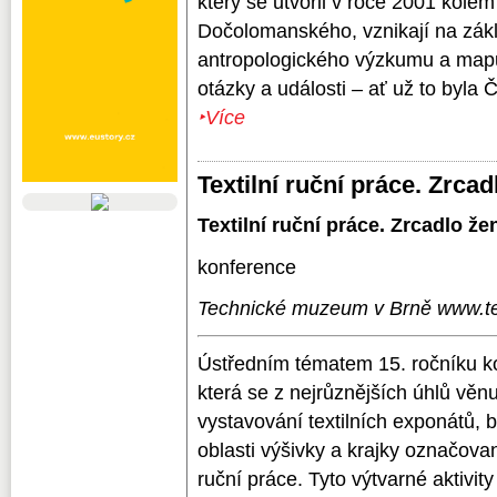
který se utvořil v roce 2001 kolem
Dočolomanského, vznikají na zák
antropologického výzkumu a map
otázky a události – ať už to byla Č
‣Více
Textilní ruční práce. Zrca
Textilní ruční práce. Zrcadlo ž
konference
Technické muzeum v Brně www.t
Ústředním tématem 15. ročníku ko
která se z nejrůznějších úhlů věn
vystavování textilních exponátů, b
oblasti výšivky a krajky označov
ruční práce. Tyto výtvarné aktivit