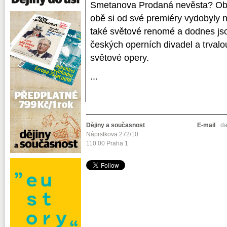
Smetanova Prodaná nevěsta? Obě 
obě si od své premiéry vydobyly 
také světové renomé a dodnes jso
českých operních divadel a trvalo
světové opery.
...
Dějiny a současnost
E-mail
da
Náprstkova 272/10
110 00 Praha 1