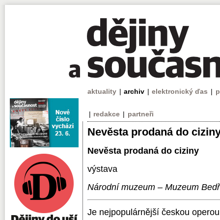
aktuality
|
archiv
|
elektronický ďas
|
p
|
redakce
|
partneři
Nevěsta prodaná do cizin
Nevěsta prodaná do ciziny
výstava
Národní muzeum – Muzeum Bedř
Je nejpopulárnější českou opero