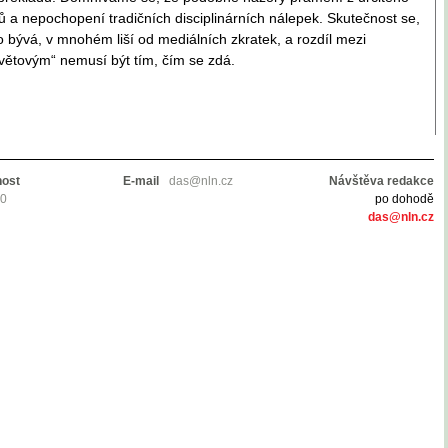
 a nepochopení tradičních disciplinárních nálepek. Skutečnost se,
o bývá, v mnohém liší od mediálních zkratek, a rozdíl mezi
větovým“ nemusí být tím, čím se zdá.
nost
E-mail
das@nln.cz
Návštěva redakce
10
po dohodě
das@nln.cz