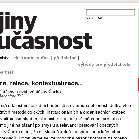
VYHLEDAT
rchiv
|
elektronický ďas
|
předplatné
|
výhody pro předplatitele
partneři
e, relace, kontextualizace…
 dějiny a světové dějiny Česka
Jaroslav IRA
ená událostmi posledních měsíců se v mnoha ohledech dotkla více
ných metodologických, institucionálních a organizačních otázek
uvnitř české akademické historické obce. Značná pozornost se
imo jiné na tázání po smyslu a relevanci pěstování obecných,
in v Česku s tím, že se vlastně jedná pouze o kompilační obor
 překladů. Domníváme se, že podobné názory pramení z určitého