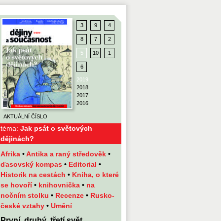
3
9
4
8
7
2
5
10
1
6
2019
2018
2017
2016
AKTUÁLNÍ ČÍSLO
téma:
Jak psát o světových
dějinách?
Afrika
•
Antika a raný středověk
•
ďasovský kompas
•
Editorial
•
Historik na cestách
•
Kniha, o které
se hovoří
•
knihovnička
•
na
nočním stolku
•
Recenze
•
Rusko-
české vztahy
•
Umění
První, druhý, třetí svět…