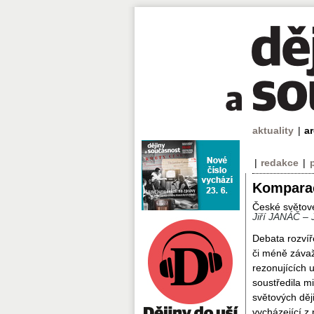
aktuality
|
a
|
redakce
|
Komparac
České světové
Jiří JANÁČ – 
Debata rozvíř
či méně závaž
rezonujících 
soustředila m
světových děj
vycházející z