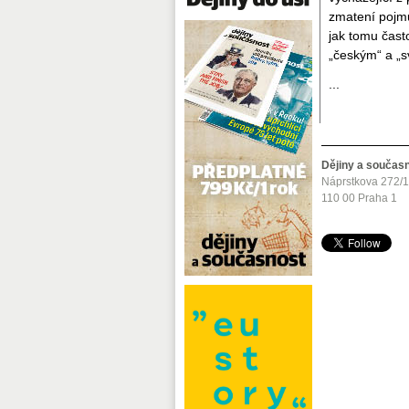
zmatení pojmů
jak tomu čast
„českým“ a „s
...
Dějiny a součas
Náprstkova 272/
110 00 Praha 1