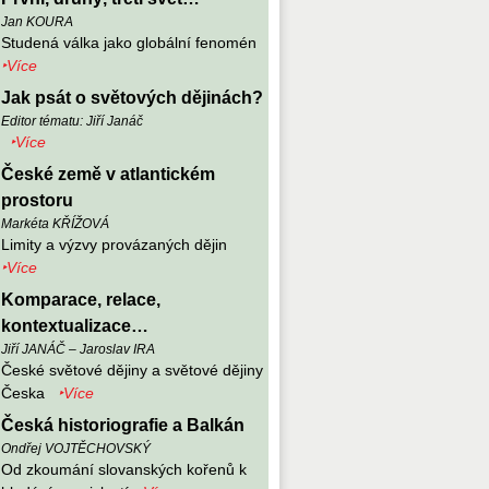
Jan KOURA
Studená válka jako globální fenomén
‣Více
Jak psát o světových dějinách?
Editor tématu: Jiří Janáč
‣Více
České země v atlantickém
prostoru
Markéta KŘÍŽOVÁ
Limity a výzvy provázaných dějin
‣Více
Komparace, relace,
kontextualizace…
Jiří JANÁČ – Jaroslav IRA
České světové dějiny a světové dějiny
Česka
‣Více
Česká historiografie a Balkán
Ondřej VOJTĚCHOVSKÝ
Od zkoumání slovanských kořenů k