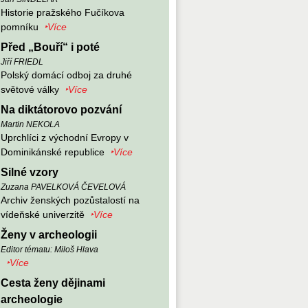
Historie pražského Fučíkova
pomníku
‣Více
Před „Bouří“ i poté
Jiří FRIEDL
Polský domácí odboj za druhé
světové války
‣Více
Na diktátorovo pozvání
Martin NEKOLA
Uprchlíci z východní Evropy v
Dominikánské republice
‣Více
Silné vzory
Zuzana PAVELKOVÁ ČEVELOVÁ
Archiv ženských pozůstalostí na
vídeňské univerzitě
‣Více
Ženy v archeologii
Editor tématu: Miloš Hlava
‣Více
Cesta ženy dějinami
archeologie