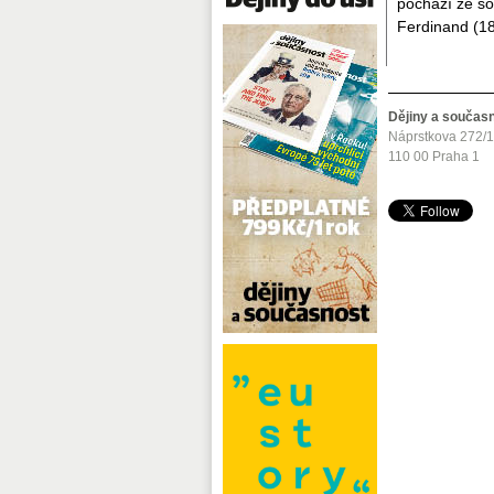
pochází ze so
Ferdinand (18
Dějiny a součas
Náprstkova 272/
110 00 Praha 1