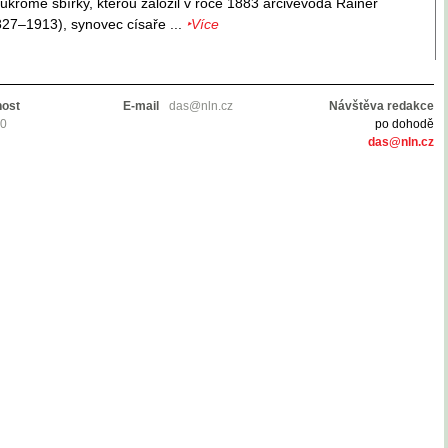
ukromé sbírky, kterou založil v roce 1883 arcivévoda Rainer
27–1913), synovec císaře ...
‣Více
nost
E-mail
das@nln.cz
Návštěva redakce
10
po dohodě
das@nln.cz