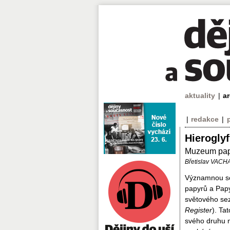
aktuality
|
a
|
redakce
|
Hierogly
Muzeum papy
Břetislav VACH
Významnou so
papyrů a Papy
světového s
Register
). Ta
svého druhu n