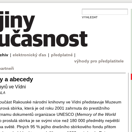
VYHLEDAT
rchiv
|
elektronický ďas
|
předplatné
|
výhody pro předplatitele
partneři
fy a abecedy
rů ve Vídni
ALA
učást Rakouské národní knihovny ve Vídni představuje Muzeum
rová sbírka, která je od roku 2001 zahrnuta do prestižního
eznamu dokumentů organizace UNESCO (
Memory of the World
to proslulá sbírka je se svými více než 180 000 předměty největší
a světě. Plných 95 % jejího dnešního sbírkového fondu přitom