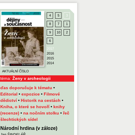
4
5
3
8
7
1
9
10
2
6
2017
2016
2015
2014
AKTUÁLNÍ ČÍSLO
téma:
Ženy v archeologii
ďas doporučuje k tématu
•
Editorial
•
expozice
•
Filmové
dědictví
•
Historik na cestách
•
Kniha, o které se hovoří
•
knihy
(recenze)
•
na nočním stolku
•
řeč
šlechtických sídel
Národní hrdina (v záloze)
Jan ŠINDELÁŘ