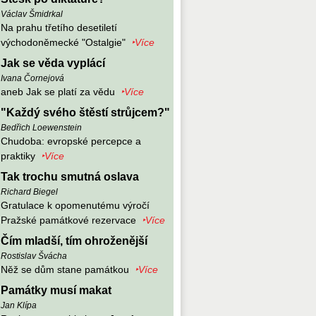
Václav Šmidrkal
Na prahu třetího desetiletí
východoněmecké "Ostalgie"
‣Více
Jak se věda vyplácí
Ivana Čornejová
aneb Jak se platí za vědu
‣Více
"Každý svého štěstí strůjcem?"
Bedřich Loewenstein
Chudoba: evropské percepce a
praktiky
‣Více
Tak trochu smutná oslava
Richard Biegel
Gratulace k opomenutému výročí
Pražské památkové rezervace
‣Více
Čím mladší, tím ohroženější
Rostislav Švácha
Něž se dům stane památkou
‣Více
Památky musí makat
Jan Klípa