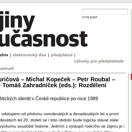
VYHLEDAT
rchiv
|
elektronický ďas
|
předplatné
|
výhody pro předplatitele
partneři
uričová – Michal Kopeček – Petr Roubal –
– Tomáš Zahradníček (eds.): Rozdělení
i
litických identit v České republice po roce 1989
m odstupem od přelomu osmdesátých a devadesátých let a první
esátých let 20. století se i toto období bude logicky stávat stále
 výzkumu soudobé historie. Jedním z výstupů rodícího se zájmu je i