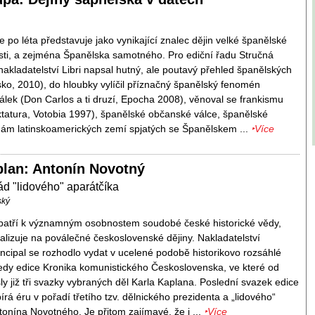
e po léta představuje jako vynikající znalec dějin velké španělské
sti, a zejména Španělska samotného. Pro ediční řadu Stručná
 nakladatelství Libri napsal hutný, ale poutavý přehled španělských
sko, 2010), do hloubky vylíčil příznačný španělský fenomén
 válek (Don Carlos a ti druzí, Epocha 2008), věnoval se frankismu
ktatura, Votobia 1997), španělské občanské válce, španělské
ějinám latinskoamerických zemí spjatých se Španělskem ...
‣Více
plan: Antonín Novotný
ád "lidového" aparátčíka
ský
 patří k významným osobnostem soudobé české historické vědy,
ializuje na poválečné československé dějiny. Nakladatelství
rincipal se rozhodlo vydat v ucelené podobě historikovo rozsáhlé
 tedy edice Kronika komunistického Československa, ve které od
ly již tři svazky vybraných děl Karla Kaplana. Poslední svazek edice
írá éru v pořadí třetího tzv. dělnického prezidenta a „lidového“
tonína Novotného. Je přitom zajímavé, že i ...
‣Více