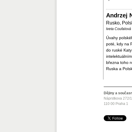
Andrzej 
Rusko, Pols
Iveta Coufalová
Úvahy polskéh
poté, kdy na 
do ruské Katy
intelektuální
března toho r
Ruska a Polska
Dějiny a součas
Náprstkova 272/
110 00 Praha 1