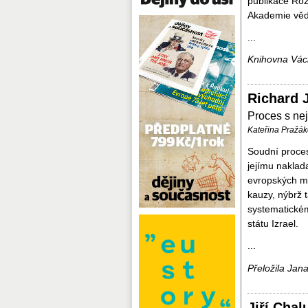
publikace Roz
Akademie vě
...
Knihovna Václ
Richard J
Proces s ne
Kateřina Pražák
Soudní proces
jejímu naklad
evropských mé
kauzy, nýbrž 
systematickém
státu Izrael.
...
Přeložila Jan
Jiří Chal