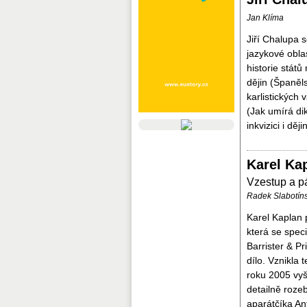
Jan Klíma
Jiří Chalupa s
jazykové obla
historie států
dějin (Španěl
karlistických
(Jak umírá di
inkvizici i d
Karel Ka
Vzestup a p
Radek Slabotín
Karel Kaplan
která se spec
Barrister & P
dílo. Vznikla
roku 2005 vyš
detailně rozeb
aparátčíka An