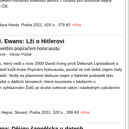
děleni minulostí kolektivu autorů z Ústavu pro soudobé dějiny
d ČR.
ava Havla, Praha 2011, 416 s., 379 Kč
‣Více
. Ewans: Lži o Hitlerovi
jvetším popíračem holocaustu
ová – Václav Pražák
, který vedl v roce 2000 David Irving proti Deborah Lipstadtové a
ateli kvůli knize Popírání holocaustu, poutal ve své době zájem řady
dií. Vedly se plamenné diskuze nejen o faktické podstatě této
také o dalších tématech, která souvisela s bádáním o
 vyhlazování Židů ve druhé světové válce i následným založením
a Hejná, Slovart, Praha 2011, 320 s., 399 Kč
‣Více
upa: Dějiny šapnělska v datech