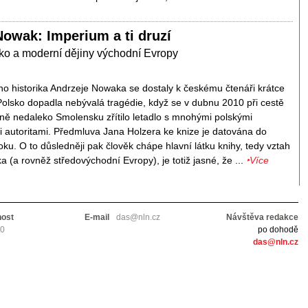
Nowak: Imperium a ti druzí
ko a moderní dějiny východní Evropy
o historika Andrzeje Nowaka se dostaly k českému čtenáři krátce
Polsko dopadla nebývalá tragédie, když se v dubnu 2010 při cestě
ně nedaleko Smolensku zřítilo letadlo s mnohými polskými
mi autoritami. Předmluva Jana Holzera ke knize je datována do
oku. O to důsledněji pak člověk chápe hlavní látku knihy, tedy vztah
 (a rovněž středovýchodní Evropy), je totiž jasné, že ...
‣Více
nost
E-mail
das@nln.cz
Návštěva redakce
10
po dohodě
das@nln.cz