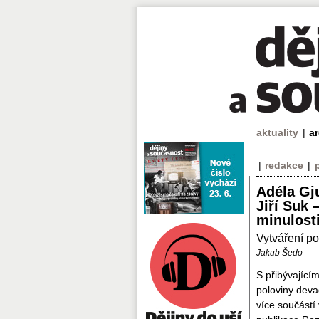
aktuality
|
a
|
redakce
|
Adéla Gj
Jiří Suk 
minulost
Vytváření po
Jakub Šedo
S přibývající
poloviny devad
více součástí