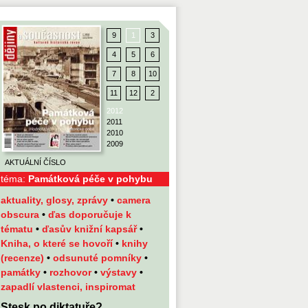
9
1
3
4
5
6
7
8
10
11
12
2
2012
2011
2010
2009
AKTUÁLNÍ ČÍSLO
téma:
Památková péče v pohybu
aktuality, glosy, zprávy
•
camera
obscura
•
ďas doporučuje k
tématu
•
ďasův knižní kapsář
•
Kniha, o které se hovoří
•
knihy
(recenze)
•
odsunuté pomníky
•
památky
•
rozhovor
•
výstavy
•
zapadlí vlastenci, inspiromat
Stesk po diktatuře?