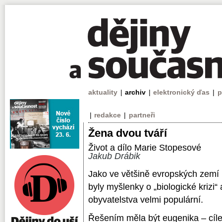
aktuality
|
archiv
|
elektronický ďas
|
p
|
redakce
|
partneři
Žena dvou tváří
Život a dílo Marie Stopesové
Jakub Drábik
Jako ve většině evropských zemí i
byly myšlenky o „biologické krizi
obyvatelstva velmi populární.
Řešením měla být eugenika – cílen