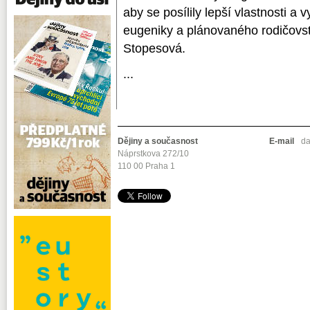
aby se posílily lepší vlastnosti a 
eugeniky a plánovaného rodičovstv
Stopesová.
...
Dějiny a současnost
E-mail
da
Náprstkova 272/10
110 00 Praha 1