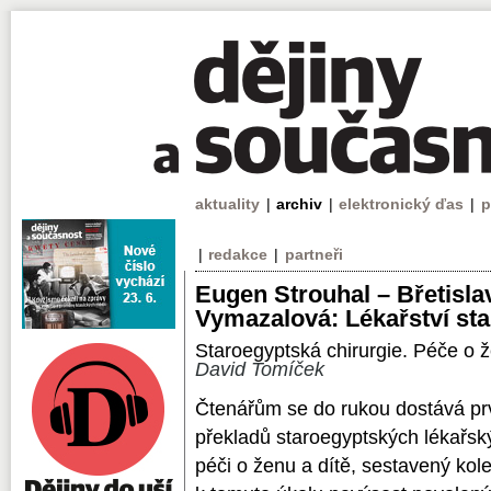
aktuality
|
archiv
|
elektronický ďas
|
p
|
redakce
|
partneři
Eugen Strouhal – Břetisla
Vymazalová: Lékařství sta
Staroegyptská chirurgie. Péče o ž
David Tomíček
Čtenářům se do rukou dostává p
překladů staroegyptských lékařský
péči o ženu a dítě, sestavený ko