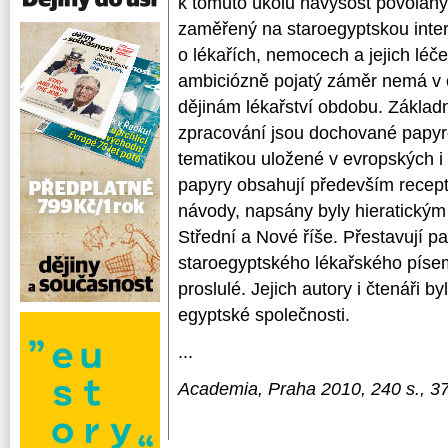
k tomuto úkolu navýsost povolan
zaměřený na staroegyptskou inter
o lékařích, nemocech a jejich léč
ambiciózně pojatý záměr nemá v 
dějinám lékařství obdobu. Zákla
zpracování jsou dochované papyro
tematikou uložené v evropských i 
papyry obsahují především recept
návody, napsány byly hieratický
Střední a Nové říše. Přestavují p
staroegyptského lékařského písem
proslulé. Jejich autory i čtenáři by
egyptské společnosti.
...
Academia, Praha 2010, 240 s., 3