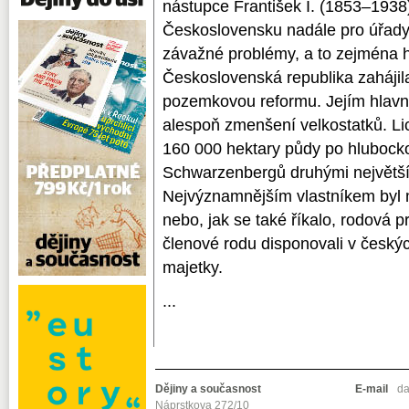
nástupce František I. (1853–1938) 
Československu nadále pro úřady k
závažné problémy, a to zejména 
Československá republika zahájil
pozemkovou reformu. Jejím hlavní
alespoň zmenšení velkostatků. Li
160 000 hektary půdy po hlubock
Schwarzenbergů druhými největší 
Nejvýznamnějším vlastníkem byl 
nebo, jak se také říkalo, rodová p
členové rodu disponovali v česk
majetky.
...
Dějiny a současnost
E-mail
da
Náprstkova 272/10