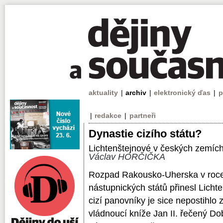
aktuality
|
archiv
|
elektronický ďas
|
p
|
redakce
|
partneři
Dynastie cizího státu?
Lichtenštejnové v českých zemích 
Václav HORČIČKA
Rozpad Rakousko-Uherska v roce
nástupnických států přinesl Licht
cizí panovníky je sice nepostihlo z
vládnoucí kníže Jan II. řečený Do