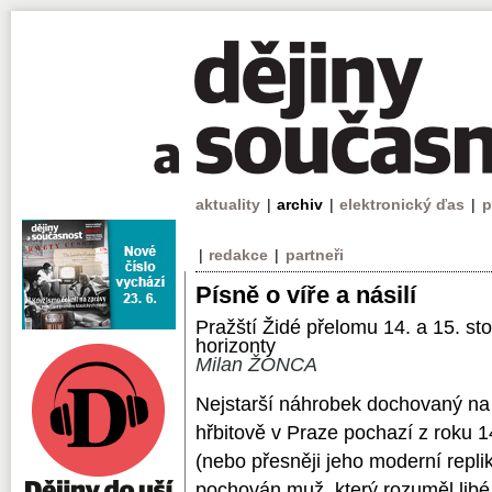
aktuality
|
archiv
|
elektronický ďas
|
p
|
redakce
|
partneři
Písně o víře a násilí
Pražští Židé přelomu 14. a 15. stole
horizonty
Milan ŽONCA
Nejstarší náhrobek dochovaný n
hřbitově v Praze pochazí z roku 
(nebo přesněji jeho moderní repli
pochován muž, který rozuměl libé 