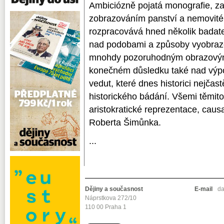
Ambiciózně pojatá monografie, za
zobrazováním panství a nemovité
rozpracovává hned několik badate
nad podobami a způsoby vyobrazen
mnohdy pozoruhodným obrazovým
konečném důsledku také nad výp
vedut, které dnes historici nejča
historického bádání. Všemi těmit
aristokratické reprezentace, cau
Roberta Šimůnka.
...
Dějiny a současnost
E-mail
da
Náprstkova 272/10
110 00 Praha 1