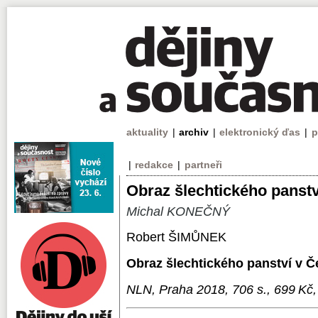
aktuality
|
archiv
|
elektronický ďas
|
p
|
redakce
|
partneři
Obraz šlechtického panst
Michal KONEČNÝ
Robert ŠIMŮNEK
Obraz šlechtického panství v 
NLN, Praha 2018, 706 s., 699 Kč