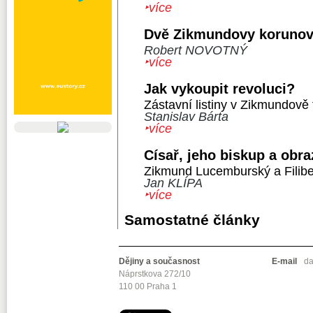
‣více
Dvě Zikmundovy koruno
Robert NOVOTNÝ
‣více
Jak vykoupit revoluci?
Zástavní listiny v Zikmundově f
Stanislav Bárta
‣více
Císař, jeho biskup a obra
Zikmund Lucemburský a Filibe
Jan KLÍPA
‣více
Samostatné články
Dějiny a současnost
E-mail
da
Náprstkova 272/10
110 00 Praha 1