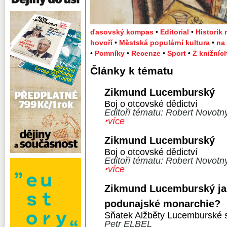
ďasovský kompas
•
Editorial
•
Historik
hovoří
•
Městská populární kultura
•
na
•
Pomníky
•
Recenze
•
Sport
•
Z knižníc
Články k tématu
Zikmund Lucemburský
Boj o otcovské dědictví
Editoři tématu: Robert Novotn
‣více
Zikmund Lucemburský
Boj o otcovské dědictví
Editoři tématu: Robert Novotn
‣více
Zikmund Lucemburský ja
podunajské monarchie?
Sňatek Alžběty Lucemburské
Petr ELBEL