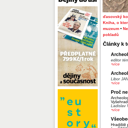
ďasovský k
Kniha, o kte
muzeum
•
Ne
pokladů
Články k 
Archeol
editor té
‣více
Archeol
Libor JA
‣více
Proč ne
Archeolog
Vyšehrad
Ladislav
‣více
Všeobec
Hradiště 