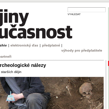
VYHLEDAT
rchiv
|
elektronický ďas
|
předplatné
|
výhody pro předplatitele
partneři
Archeologické nálezy
 starších dějin