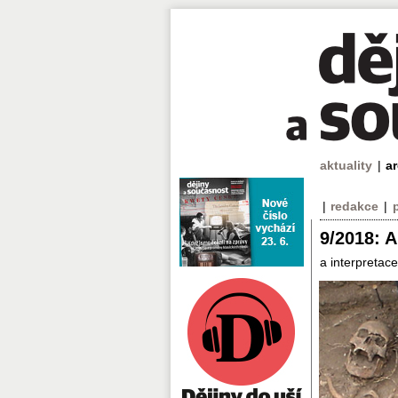
aktuality
|
a
|
redakce
|
9/2018: 
a interpretace