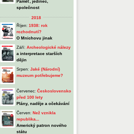
Paměť, jedinec,
společnost
2018
Říjen:
1938: rok
rozhodnutí?
O Mnichovu jinak
Září:
Archeologické nálezy
a interpretace starších
dějin
Srpen:
Jaké (Národní)
muzeum potřebujeme?
Červenec:
Československo
před 100 lety
Plány, naděje a očekávání
Červen:
Než vznikla
republika...
Americký patron nového
státu