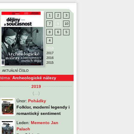
1
1
2
2
3
3
7
7
9
9
10
10
8
8
6
6
5
5
4
4
2018
2018
2017
2017
2016
2016
2015
2015
AKTUÁLNÍ ČÍSLO
AKTUÁLNÍ ČÍSLO
téma:
Archeologické nálezy
2019
(…)
Únor:
Pohádky
Folklor, moderní legendy i
romantický sentiment
Leden:
Memento Jan
Palach