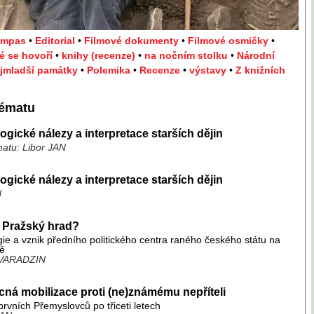
ompas
•
Editorial
•
Filmové dokumenty
•
Filmové osmičky
•
ré se hovoří
•
knihy (recenze)
•
na nočním stolku
•
Národní
jmladší památky
•
Polemika
•
Recenze
•
výstavy
•
Z knižních
tématu
ogické nálezy a interpretace starších dějin
matu: Libor JAN
ogické nálezy a interpretace starších dějin
N
 Pražský hrad?
ie a vznik předního politického centra raného českého státu na
ě
 VARADZIN
ná mobilizace proti (ne)známému nepříteli
prvních Přemyslovců po třiceti letech