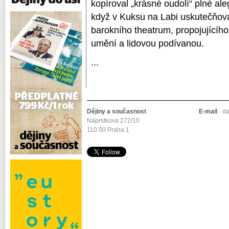
kopíroval „krásné oudolí“ plné al
když v Kuksu na Labi uskutečňova
barokního theatrum, propojujícího
umění a lidovou podívanou.
...
Dějiny a současnost
E-mail
da
Náprstkova 272/10
110 00 Praha 1