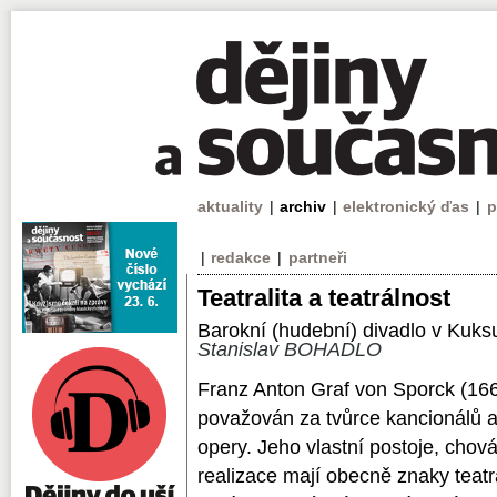
aktuality
|
archiv
|
elektronický ďas
|
p
|
redakce
|
partneři
Teatralita a teatrálnost
Barokní (hudební) divadlo v Kuks
Stanislav BOHADLO
Franz Anton Graf von Sporck (16
považován za tvůrce kancionálů a
opery. Jeho vlastní postoje, chov
realizace mají obecně znaky teatra