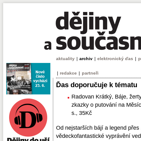
aktuality
|
archiv
|
elektronický ďas
|
p
|
redakce
|
partneři
Ďas doporučuje k tématu
Radovan Krátký, Báje, žert
zkazky o putování na Měsí
s., 35Kč
Od nejstarších bájí a legend pře
vědeckofantastické vyprávění ved