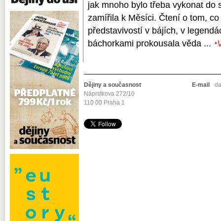
jak mnoho bylo třeba vykonat do s
zamířila k Měsíci. Čtení o tom, co 
představivostí v bájích, v legendá
báchorkami prokousala věda ...
‣
Dějiny a současnost
E-mail
da
Náprstkova 272/10
110 00 Praha 1