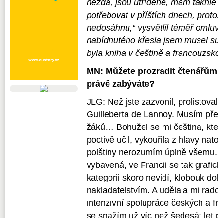
nezdá, jsou utříděné, mám takhle 
potřebovat v příštích dnech, prot
nedosáhnu,“ vysvětlil téměř omluv
nabídnutého křesla jsem musel su
byla kniha v češtině a francouzsko
MN: Můžete prozradit čtenářům 
právě zabýváte?
JLG: Než jste zazvonil, prolistova
Guilleberta de Lannoy. Musím přec
žáků… Bohužel se mi čeština, kter
poctivě učil, vykouřila z hlavy nato
polštiny nerozumím úplně všemu. 
vybavená, ve Francii se tak grafic
kategorii skoro nevidí, klobouk d
nakladatelstvím. A udělala mi rado
intenzivní spolupráce českých a f
se snažím už víc než šedesát let