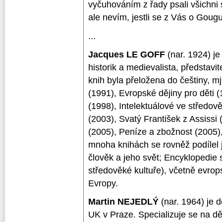
vyčuhováním z řady psali všichni
ale nevím, jestli se z Vás o Gou
...
Jacques LE GOFF
(nar. 1924) j
historik a medievalista, představi
knih byla přeložena do češtiny, m
(1991), Evropské dějiny pro děti 
(1998), Intelektuálové ve středov
(2003), Svatý František z Assissi 
(2005), Peníze a zbožnost (2005)
mnoha knihách se rovněž podílel j
člověk a jeho svět; Encyklopedie 
středověké kultuře), včetně evrop
Evropy.
Martin NEJEDLÝ
(nar. 1964) je 
UK v Praze. Specializuje se na děj