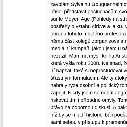
zavolám Sylvainu Gouguenheimovi,
přišel představit posluchačům svo
sur le Moyen Age (Pohledy na st
postřehy o vztahu církve a laiků. 
obranu tohoto mladého profesora z
němu část kolegů zorganizovala n
mediální kampaň, jakou jsem u nás
nezažil. Mám na mysli knihu Arist
která vyšla roku 2008. Ne snad, ž
ní napsal, také si neprostudoval vš
šťastným formulacím. Ale ty útok
nabraly ryze osobní a politický tó
zapojil. Nikdy jsem se nebál anga
riskovat tím i případné omyly. Tent
právo na odbornou diskusi. A pak:
níž by se mladí historici báli pou
sami sebou v přístupu k pramenům