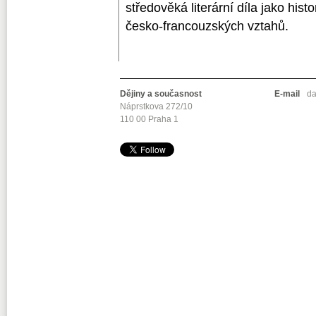
středověká literární díla jako his
česko-francouzských vztahů.
Dějiny a současnost
E-mail
da
Náprstkova 272/10
110 00 Praha 1