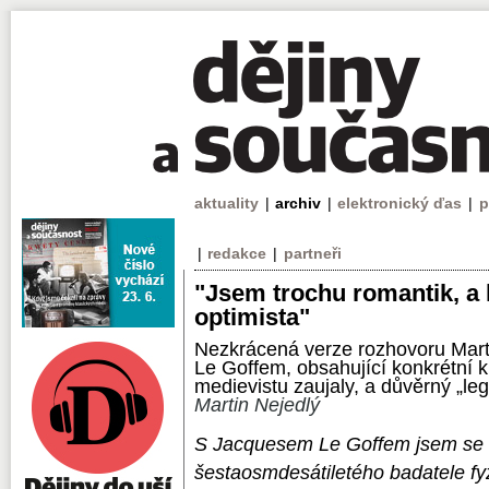
aktuality
|
archiv
|
elektronický ďas
|
p
|
redakce
|
partneři
"Jsem trochu romantik, a 
optimista"
Nezkrácená verze rozhovoru Mar
Le Goffem, obsahující konkrétní kn
medievistu zaujaly, a důvěrný „leg
Martin Nejedlý
S Jacquesem Le Goffem jsem se s
šestaosmdesátiletého badatele fy