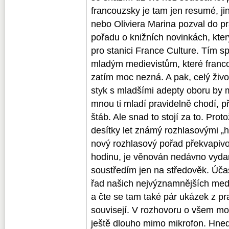
francouzsky je tam jen resumé, j
nebo Oliviera Marina pozval do p
pořadu o knižních novinkách, kter
pro stanici France Culture. Tím s
mladým medievistům, které franc
zatím moc nezná. A pak, celý živo
styk s mladšími adepty oboru by m
mnou ti mladí pravidelně chodí, p
štáb. Ale snad to stojí za to. Prot
desítky let známý rozhlasovými „h
nový rozhlasový pořad překvapivo
hodinu, je věnován nedávno vyda
soustředím jen na středověk. Účas
řad našich nejvýznamnějších medi
a čte se tam také pár ukázek z p
souvisejí. V rozhovoru o všem m
ještě dlouho mimo mikrofon. Hned