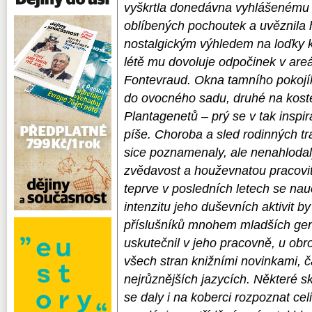
vyškrtla donedávna vyhlášenému g
oblíbených pochoutek a uvěznila 
nostalgickým výhledem na loďky k
létě mu dovoluje odpočinek v areá
Fontevraud. Okna tamního pokojí
do ovocného sadu, druhé na koste
Plantagenetů – prý se v tak inspi
píše. Choroba a sled rodinných tr
sice poznamenaly, ale nenahlodaly
zvědavost a houževnatou pracovit
teprve v posledních letech se nau
intenzitu jeho duševních aktivit b
příslušníků mnohem mladších gen
uskutečnil v jeho pracovně, u obr
všech stran knižními novinkami, č
nejrůznějších jazycích. Některé s
se daly i na koberci rozpoznat cel