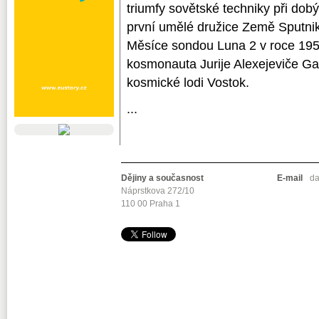
triumfy sovětské techniky při dob
první umělé družice Země Sputnik
Měsíce sondou Luna 2 v roce 1959
kosmonauta Jurije Alexejeviče G
kosmické lodi Vostok.
...
Dějiny a současnost
E-mail
da
Náprstkova 272/10
110 00 Praha 1