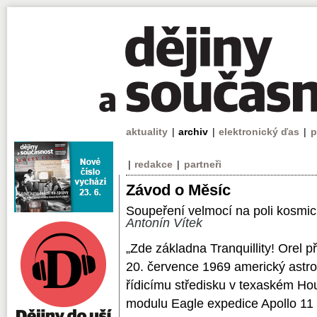
aktuality
|
archiv
|
elektronický ďas
|
p
|
redakce
|
partneři
Závod o Měsíc
Soupeření velmocí na poli kosm
Antonín Vítek
„Zde základna Tranquillity! Orel př
20. července 1969 americký astro
řídicímu středisku v texaském Ho
modulu Eagle expedice Apollo 11