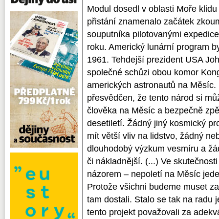
Modul dosedl v oblasti Moře klidu 
přistání znamenalo začátek zko
souputníka pilotovanými expedicemi
roku. Americký lunární program by
1961. Tehdejší prezident USA Joh
společné schůzi obou komor Kongr
amerických astronautů na Měsíc.
přesvědčen, že tento národ si může
člověka na Měsíc a bezpečně zpět
desetiletí. Žádný jiný kosmický p
mít větší vliv na lidstvo, žádný n
dlouhodobý výzkum vesmíru a žádn
či nákladnější. (...) Ve skutečnos
názorem – nepoletí na Měsíc jede
Protože všichni budeme muset za
tam dostali. Stalo se tak na radu
tento projekt považovali za adek