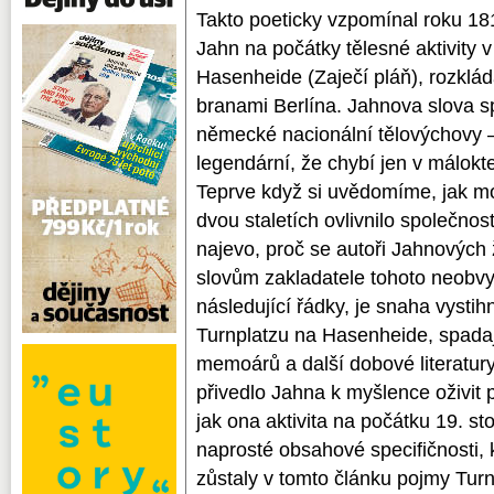
Takto poeticky vzpomínal roku 18
Jahn na počátky tělesné aktivity 
Hasenheide (Zaječí pláň), rozklád
branami Berlína. Jahnova slova 
německé nacionální tělovýchovy – 
legendární, že chybí jen v málokt
Teprve když si uvědomíme, jak m
dvou staletích ovlivnilo společnost
najevo, proč se autoři Jahnových ž
slovům zakladatele tohoto neobvyk
následující řádky, je snaha vysti
Turnplatzu na Hasen­heide, spada
memoárů a další dobové literatur
přivedlo Jahna k myšlence oživit p
jak ona aktivita na počátku 19. st
naprosté obsahové specifičnosti, 
zůstaly v tomto článku pojmy Turn