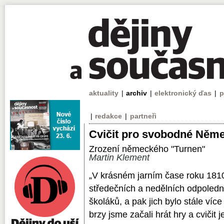
aktuality
|
archiv
|
elektronický ďas
|
p
|
redakce
|
partneři
Cvičit pro svobodné Něm
Zrození německého "Turnen"
Martin Klement
„V krásném jarním čase roku 181
středečních a nedělních odpolední
školáků, a pak jich bylo stále více 
brzy jsme začali hrát hry a cvičit 