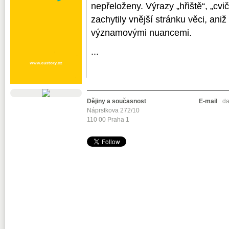
nepřeloženy. Výrazy „hřiště“, „cviči
zachytily vnější stránku věci, ani
významovými nuancemi.
...
Dějiny a současnost
E-mail
da
Náprstkova 272/10
110 00 Praha 1