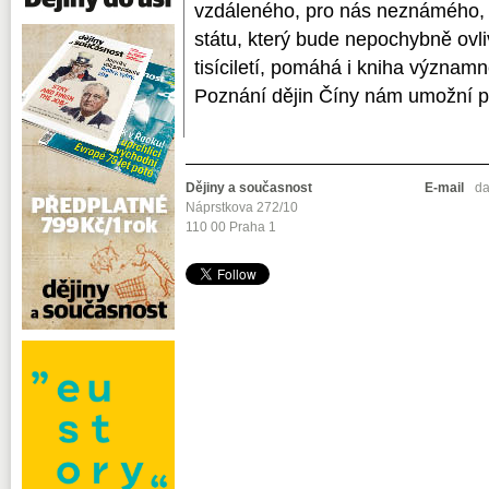
vzdáleného, pro nás neznámého, 
státu, který bude nepochybně ovl
tisíciletí, pomáhá i kniha význam
Poznání dějin Číny nám umožní poh
Dějiny a současnost
E-mail
da
Náprstkova 272/10
110 00 Praha 1