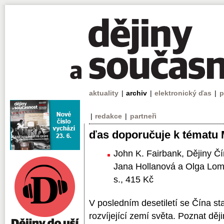
aktuality
|
archiv
|
elektronický ďas
|
p
|
redakce
|
partneři
ďas doporučuje k tématu M
John K. Fairbank, Dějiny Čín
Jana Hollanová a Olga Lom
s., 415 Kč
V posledním desetiletí se Čína st
rozvíjející zemí světa. Poznat ději