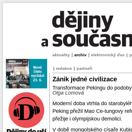
aktuality
|
archiv
|
elektronický ďas
|
p
|
redakce
|
partneři
Zánik jedné civilizace
Transformace Pekingu do podoby
Olga Lomová
Moderní doba vtrhla do starobylé
Peking přežil Mao Ce-tungovy ref
přežije i olympijskou demolici.
V době mongolského císaře Kubla