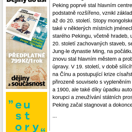
Peking poprvé stal hlavním centr
podstatně rozšířeno, vznikl základ
až do 20. století. Stopy mongolsk
také v některých místních jménech
starého Pekingu, včetně hradeb, u
20. století zachovaných staveb, se
Jung-le dynastie Ming, na počátku
znovu stal hlavním městem a prob
úpravy. V 19. století, v době sílí
na Čínu a postupující krize císařs
přirozeně souviselo s vypleněním
a 1900, ale také díky úpadku autori
korupci a zneužívání státních pro
Peking začal stagnovat a dokonce
...