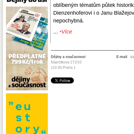
oblíbeným tématům půtek historik
Dienzenhoferovi i o Janu Blažejovi
nepochybná.
...
‣Více
Dějiny a současnost
E-mail
da
Náprstkova 272/10
110 00 Praha 1