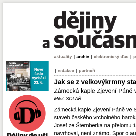
aktuality
|
archiv
|
elektronický ďas
|
p
|
redakce
|
partneři
Jak se z velkovýkrmny sta
Zámecká kaple Zjevení Páně v
Miloš SOLAŘ
Zámecká kaple Zjevení Páně ve Sm
staveb českého vrcholného baroka
Josef ze Šternberka na přelomu 17.
navrhoval, není známo. Spor o au