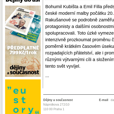
Bohumil Kubišta a Emil Filla před
české moderní malby počátku 20. 
Rakušanové se podrobně zaměřuj
protagonisty a dalšími osobnostmi
spolupracovali. Toto úzké vymez
intenzivně prozkoumat proměnu č
poměrně krátkém časovém úseku. Z
rozpadajících přátelství, ale i p
různými výtvarnými cíli a složením
tento svět vyvíjel.
...
Dějiny a současnost
E-mail
da
Náprstkova 272/10
110 00 Praha 1