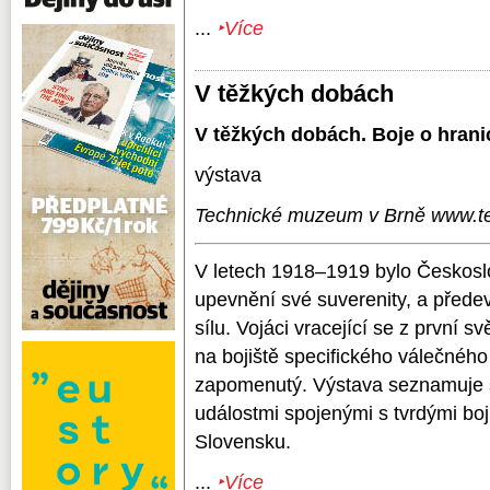
...
‣Více
V těžkých dobách
V těžkých dobách. Boje o hran
výstava
Technické muzeum v Brně www.t
V letech 1918–1919 bylo Českosl
upevnění své suverenity, a přede
sílu. Vojáci vracející se z první s
na bojiště specifického válečného 
zapomenutý. Výstava seznamuje s
událostmi spojenými s tvrdými bo
Slovensku.
...
‣Více