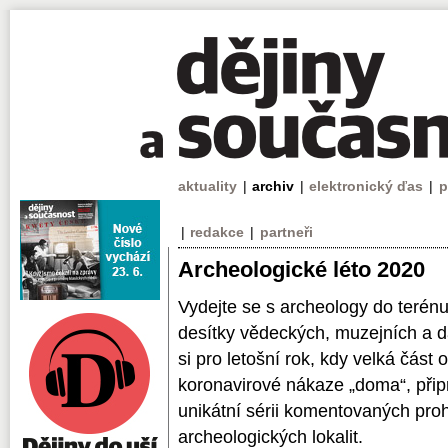
aktuality
|
archiv
|
elektronický ďas
|
p
|
redakce
|
partneři
Archeologické léto 2020
Vydejte se s archeology do terénu 
desítky vědeckých, muzejních a da
si pro letošní rok, kdy velká část
koronavirové nákaze „doma“, přip
unikátní sérii komentovaných pro
archeologických lokalit.