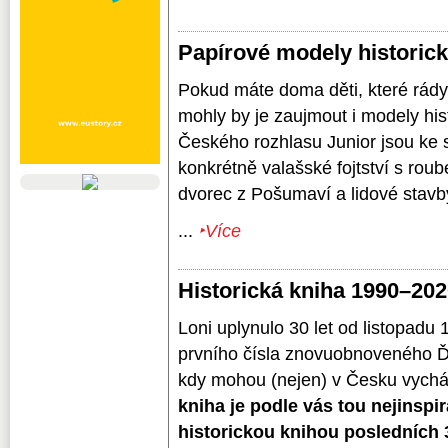
Papírové modely histori
Pokud máte doma děti, které rády 
mohly by je zaujmout i modely hi
Českého rozhlasu Junior jsou ke s
konkrétně valašské fojtství s ro
dvorec z Pošumaví a lidové stavb
...
‣Více
Historická kniha 1990–20
Loni uplynulo 30 let od listopadu 1
prvního čísla znovuobnoveného Ďa
kdy mohou (nejen) v Česku vychá
kniha je podle vás tou nejinspir
historickou knihou posledních 