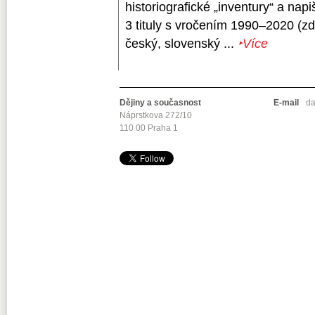
historiografické „inventury“ a na
3 tituly s vročením 1990–2020 (zda
český, slovenský ...
‣Více
Dějiny a současnost
E-mail
da
Náprstkova 272/10
110 00 Praha 1