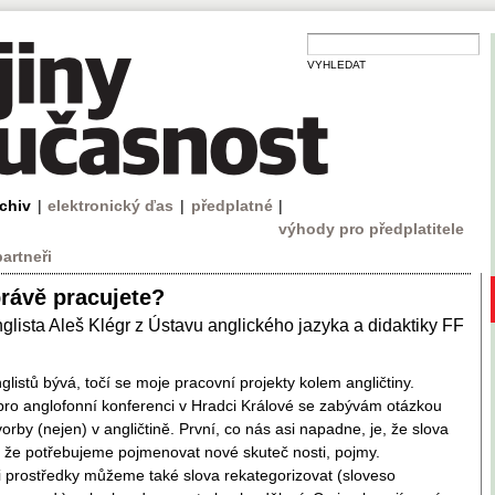
VYHLEDAT
rchiv
|
elektronický ďas
|
předplatné
|
výhody pro předplatitele
partneři
rávě pracujete?
lista Aleš Klégr z Ústavu anglického jazyka a didaktiky FF
listů bývá, točí se moje pracovní projekty kolem angličtiny.
ro anglofonní konferenci v Hradci Králové se zabývám otázkou
orby (nejen) v angličtině. První, co nás asi napadne, je, že slova
o, že potřebujeme pojmenovat nové skuteč­ nosti, pojmy.
 prostředky můžeme také slova rekategorizovat (sloveso