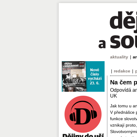
aktuality
|
a
|
redakce
|
Na čem p
Odpovídá ang
UK
Jak tomu u ang
V přednášce p
funkce slovotv
vznikají prot
Slovotvornými