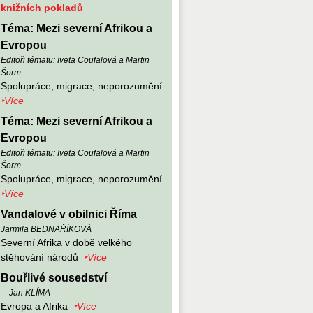
knižních pokladů
Téma: Mezi severní Afrikou a
Evropou
Editoři tématu: Iveta Coufalová a Martin
Šorm
Spolupráce, migrace, neporozumění
‣Více
Téma: Mezi severní Afrikou a
Evropou
Editoři tématu: Iveta Coufalová a Martin
Šorm
Spolupráce, migrace, neporozumění
‣Více
Vandalové v obilnici Říma
Jarmila BEDNAŘÍKOVÁ
Severní Afrika v době velkého
stěhování národů
‣Více
Bouřlivé sousedství
—Jan KLÍMA
Evropa a Afrika
‣Více