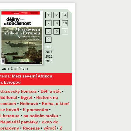
1
2
3
7
9
10
8
6
5
4
2018
2017
2016
2015
AKTUÁLNÍ ČÍSLO
téma:
Mezi severní Afrikou
a Evropou
ďasovský kompas
•
Děti a stát
•
Editorial
•
Egypt
•
Historik na
cestách
•
Hrdinové
•
Kniha, o které
se hovoří
•
K pramenům
•
Literatura
•
na nočním stolku
•
Nejmladší památky
•
okno do
pracovny
•
Recenze
•
výročí
•
Z