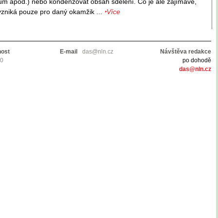
um apod.) nebo kondenzovat obsah sdělení. Co je ale zajímavé,
vzniká pouze pro daný okamžik ...
‣Více
nost
E-mail
das@nln.cz
Návštěva redakce
10
po dohodě
das@nln.cz