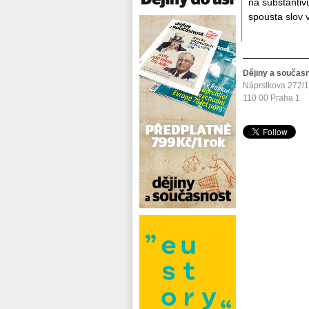
na substantiv
spousta slov 
Dějiny a součas
Náprstkova 272/
110 00 Praha 1