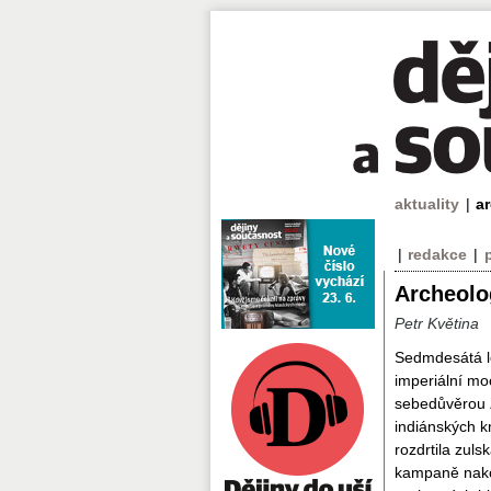
aktuality
|
a
|
redakce
|
Archeolo
Petr Květina
Sedmdesátá lé
imperiální mo
sebedůvěrou Z
indiánských k
rozdrtila zuls
kampaně nakon