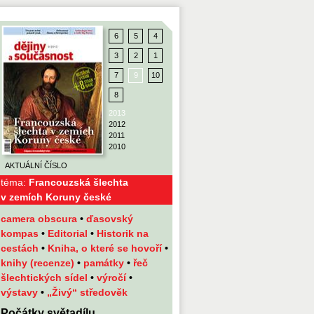
6
5
4
3
2
1
7
9
10
8
2013
2012
2011
2010
AKTUÁLNÍ ČÍSLO
téma:
Francouzská šlechta
v zemích Koruny české
camera obscura
•
ďasovský
kompas
•
Editorial
•
Historik na
cestách
•
Kniha, o které se hovoří
•
knihy (recenze)
•
památky
•
řeč
šlechtických sídel
•
výročí
•
výstavy
•
„Živý“ středověk
Počátky světadílu