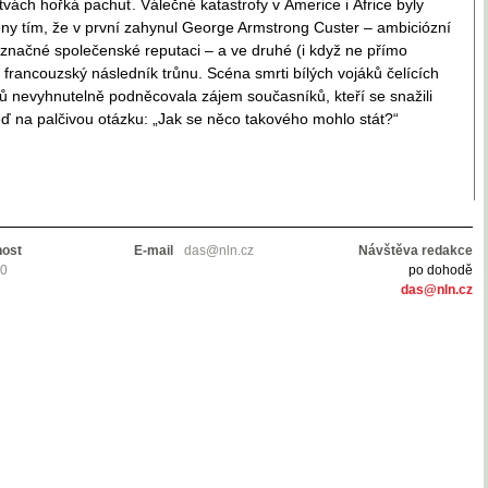
tvách hořká pachuť. Válečné katastrofy v Americe i Africe byly
y tím, že v první zahynul George Armstrong Custer – ambiciózní
 značné společenské reputaci – a ve druhé (i když ne přímo
 francouzský následník trůnu. Scéna smrti bílých vojáků čelících
hů nevyhnutelně podněcovala zájem současníků, kteří se snažili
ď na palčivou otázku: „Jak se něco takového mohlo stát?“
nost
E-mail
das@nln.cz
Návštěva redakce
10
po dohodě
das@nln.cz