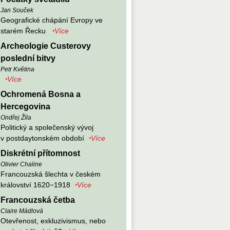
Jan Souček
Geografické chápání Evropy ve
starém Řecku
‣Více
Archeologie Custerovy
poslední bitvy
Petr Květina
‣Více
Ochromená Bosna a
Hercegovina
Ondřej Žíla
Politický a společenský vývoj
v postdaytonském období
‣Více
Diskrétní přítomnost
Olivier Chaline
Francouzská šlechta v českém
království 1620−1918
‣Více
Francouzská četba
Claire Mádlová
Otevřenost, exkluzivismus, nebo