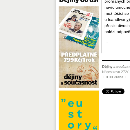
prohraných bi
navíc umocněn
muž těšící se
u Isandlwany)
přesile divoc
nalézt odpově
...
Dějiny a součas
Náprstkova 272/
110 00 Praha 1