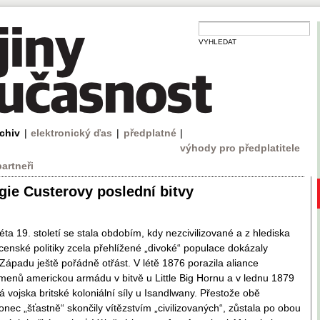
VYHLEDAT
rchiv
|
elektronický ďas
|
předplatné
|
výhody pro předplatitele
partneři
gie Custerovy poslední bitvy
ta 19. století se stala obdobím, kdy nezcivilizované a z hlediska
censké politiky zcela přehlížené „divoké“ populace dokázaly
ápadu ještě pořádně otřást. V létě 1876 porazila aliance
menů americkou armádu v bitvě u Little Big Hornu a v lednu 1879
ká vojska britské koloniální síly u Isandlwany. Přestože obě
ec „šťastně“ skončily vítězstvím „civilizovaných“, zůstala po obou