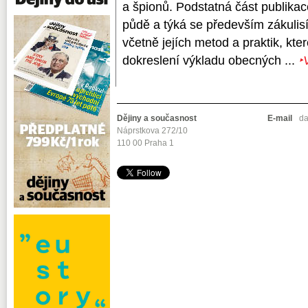
a špionů. Podstatná část publika
půdě a týká se především zákulis
včetně jejích metod a praktik, kter
dokreslení výkladu obecných ...
‣
Dějiny a současnost
E-mail
da
Náprstkova 272/10
110 00 Praha 1