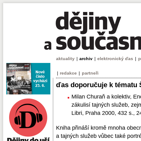
aktuality
|
archiv
|
elektronický ďas
|
p
|
redakce
|
partneři
ďas doporučuje k tématu 
Milan Churaň a kolektiv, E
zákulisí tajných služeb, ze
Libri, Praha 2000, 432 s., 
Kniha přináší kromě mnoha obecn
a tajných služeb vůbec také portr