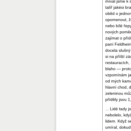
míval jsme k 
talíř jakési 
oběd o jedno
opomenout, že
nebo bílé řep
nových poměrů
zajímat o příd
paní Feldheim
docela slušný
si na příští 
restauracích,
blaho — proto
vzpomínám jak
od mých kama
hlavní chod, 
zeleninou můž
příděly jsou 
... Lidé tady 
nebolelo, když
lidem. Když s
umíral, dokud