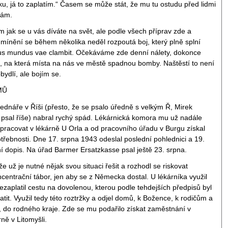
ku, já to zaplatím.“ Časem se může stát, že mu tu ostudu před lidmi
lám.
ím jak se u vás díváte na svět, ale podle všech příprav zde a
ínění se během několika neděl rozpoutá boj, který plně splní
tus mundus vae clambit. Očekáváme zde denní nálety, dokonce
l, na která místa na nás ve městě spadnou bomby. Naštěstí to není
bydlí, ale bojím se.
MŮ
ednáře v Říši (přesto, že se psalo úředně s velkým Ř, Mirek
psal říše) nabral rychý spád. Lékárnická komora mu už nadále
pracovat v lékárně U Orla a od pracovního úřadu v Burgu získal
třebnosti. Dne 17. srpna 1943 odeslal poslední pohlednici a 19.
í dopis. Na úřad Barmer Ersatzkasse psal ještě 23. srpna.
e už je nutné nějak svou situaci řešit a rozhodl se riskovat
ncentrační tábor, jen aby se z Německa dostal. U lékárníka využil
ezaplatil cestu na dovolenou, kterou podle tehdejších předpisů byl
tit. Využil tedy této roztržky a odjel domů, k Božence, k rodičům a
do rodného kraje. Zde se mu podařilo získat zaměstnání v
ně v Litomyšli.