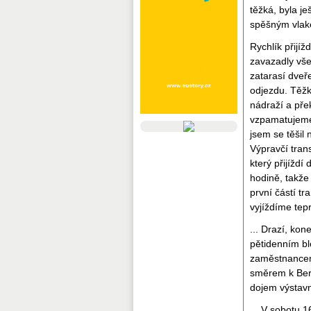
těžká, byla j
spěšným vlake
Rychlík přijíž
zavazadly vš
zatarasí dveř
odjezdu. Těžk
nádraží a pře
vzpamatujeme
jsem se těšil 
Výpravčí tran
který přijíždí
hodině, takž
první částí t
vyjíždíme tepr
... Drazí, ko
pětidenním bl
zaměstnancem 
směrem k Berl
dojem výstav
... V sobotu 1