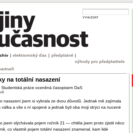
VYHLEDAT
rchiv
|
elektronický ďas
|
předplatné
|
výhody pro předplatitele
partneři
y na totální nasazení
: Studentská práce oceněná časopisem DaS
vá
o nasazení jsem si vybrala ze dvou důvodů. Jednak mě zajímala
 válka a vše s ní spojené a jednak byli oba moji strýci na nucené
 jsem slýchávala pojem ročník 21 — chtěla jsem proto zjistit něco
 mě, co vlastně pojem totální nasazení znamenal, kam lidé