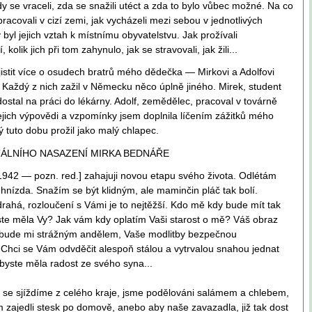
y se vraceli, zda se snažili utéct a zda to bylo vůbec možné. Na co
pracovali v cizí zemi, jak vycházeli mezi sebou v jednotlivých
 byl jejich vztah k místnímu obyvatelstvu. Jak prožívali
kolik jich při tom zahynulo, jak se stravovali, jak žili...
jistit více o osudech bratrů mého dědečka — Mirkovi a Adolfovi
Každý z nich zažil v Německu něco úplně jiného. Mirek, student
dostal na práci do lékárny. Adolf, zemědělec, pracoval v továrně
Jejich výpovědi a vzpomínky jsem doplnila líčením zážitků mého
ý tuto dobu prožil jako malý chlapec.
ÁLNÍHO NASAZENÍ MIRKA BEDNÁŘE
1942 — pozn. red.] zahajuji novou etapu svého života. Odlétám
hnízda. Snažím se být klidným, ale maminčin pláč tak bolí.
ahá, rozloučení s Vámi je to nejtěžší. Kdo mě kdy bude mít tak
jste měla Vy? Jak vám kdy oplatím Vaši starost o mě? Váš obraz
 bude mi strážným andělem, Vaše modlitby bezpečnou
Chci se Vám odvděčit alespoň stálou a vytrvalou snahou jednat
 abyste měla radost ze svého syna...
 se sjíždíme z celého kraje, jsme podělováni salámem a chlebem,
zajedli stesk po domově, anebo aby naše zavazadla, již tak dost