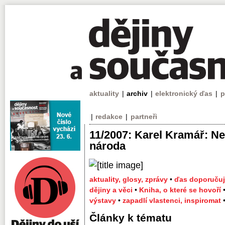
aktuality
|
archiv
|
elektronický ďas
|
p
|
redakce
|
partneři
11/2007: Karel Kramář: N
národa
aktuality, glosy, zprávy
•
ďas doporučuj
dějiny a věci
•
Kniha, o které se hovoří
výstavy
•
zapadlí vlastenci, inspiromat
Články k tématu