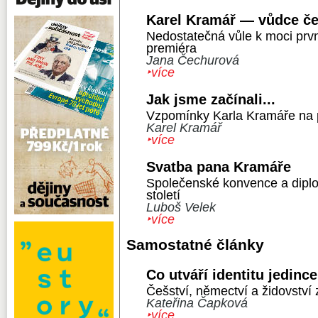
Karel Kramář — vůdce če
Nedostatečná vůle k moci prv
premiéra
Jana Čechurová
‣více
Jak jsme začínali...
Vzpomínky Karla Kramáře na p
Karel Kramář
‣více
Svatba pana Kramáře
Společenské konvence a diplo
století
Luboš Velek
‣více
Samostatné články
Co utváří identitu jedinc
Češství, němectví a židovství
Kateřina Čapková
‣více