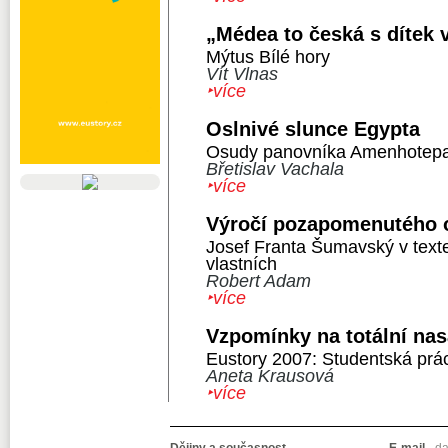
„Médea to česká s dítek 
Mýtus Bílé hory
Vít Vlnas
‣více
Oslnivé slunce Egypta
Osudy panovníka Amenhotepa 
Břetislav Vachala
‣více
Výročí pozapomenutého 
Josef Franta Šumavský v tex
vlastních
Robert Adam
‣více
Vzpomínky na totální nas
Eustory 2007: Studentská pr
Aneta Krausová
‣více