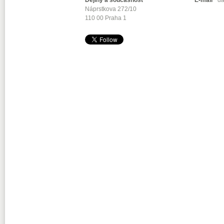
Dějiny a současnost
E-mail
da
Náprstkova 272/10
110 00 Praha 1