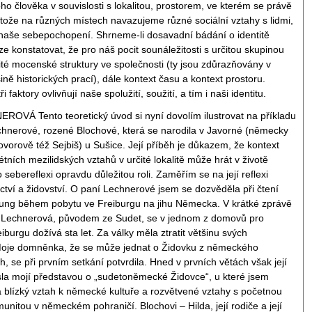
oho člověka v souvislosti s lokalitou, prostorem, ve kterém se právě
tože na různých místech navazujeme různé sociální vztahy s lidmi,
 naše sebepochopení. Shrneme-li dosavadní bádání o identitě
ze konstatovat, že pro náš pocit sounáležitosti s určitou skupinou
žité mocenské struktury ve společnosti (ty jsou zdůrazňovány v
ně historických prací), dále kontext času a kontext prostoru.
i faktory ovlivňují naše spolužití, soužití, a tím i naši identitu.
OVÁ Tento teoretický úvod si nyní dovolím ilustrovat na příkladu
chnerové, rozené Blochové, která se narodila v Javorné (německy
vorově též Sejbiš) u Sušice. Její příběh je důkazem, že kontext
tních mezilidských vztahů v určité lokalitě může hrát v životě
 sebereflexi opravdu důležitou roli. Zaměřím se na její reflexi
ctví a židovství. O paní Lechnerové jsem se dozvěděla při čtení
ung během pobytu ve Freiburgu na jihu Německa. V krátké zprávě
í Lechnerová, původem ze Sudet, se v jednom z domovů pro
iburgu dožívá sta let. Za války měla ztratit většinu svých
Moje domněnka, že se může jednat o Židovku z německého
, se při prvním setkání potvrdila. Hned v prvních větách však její
la mojí představou o „sudetoněmecké Židovce“, u které jsem
 blízký vztah k německé kultuře a rozvětvené vztahy s početnou
unitou v německém pohraničí. Blochovi – Hilda, její rodiče a její