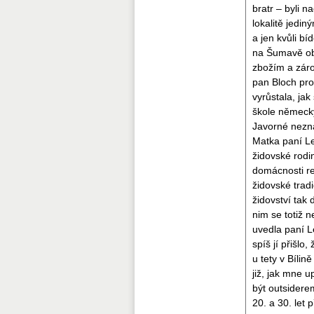
bratr – byli n
lokalitě jedi
a jen kvůli bí
na Šumavě ob
zbožím a záro
pan Bloch pro
vyrůstala, jak
škole německ
Javorné nezn
Matka paní Le
židovské rodi
domácnosti re
židovské tradi
židovství tak 
nim se totiž n
uvedla paní L
spíš jí přišlo
u tety v Bílin
již, jak mne u
být outsidere
20. a 30. let