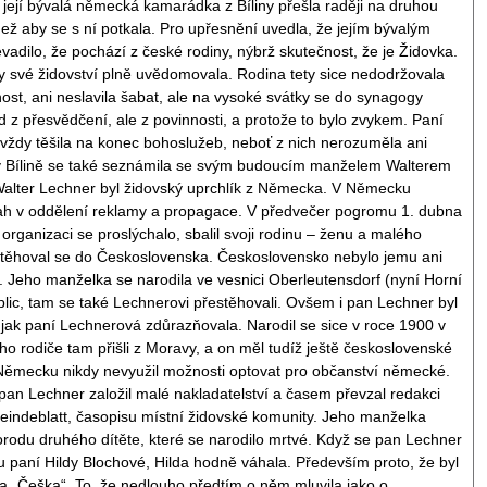
 její bývalá německá kamarádka z Bíliny přešla raději na druhou
než aby se s ní potkala. Pro upřesnění uvedla, že jejím bývalým
vadilo, že pochází z české rodiny, nýbrž skutečnost, že je Židovka.
edy své židovství plně uvědomovala. Rodina tety sice nedodržovala
st, ani neslavila šabat, ale na vysoké svátky se do synagogy
d z přesvědčení, ale z povinnosti, a protože to bylo zvykem. Paní
 vždy těšila na konec bohoslužeb, neboť z nich nerozuměla ani
 v Bílině se také seznámila se svým budoucím manželem Walterem
alter Lechner byl židovský uprchlík z Německa. V Německu
ah v oddělení reklamy a propagace. V předvečer pogromu 1. dubna
organizaci se proslýchalo, sbalil svoji rodinu – ženu a malého
stěhoval se do Československa. Československo nebylo jemu ani
í. Jeho manželka se narodila ve vesnici Oberleutensdorf (nyní Horní
eplic, tam se také Lechnerovi přestěhovali. Ovšem i pan Lechner byl
jak paní Lechnerová zdůrazňovala. Narodil se sice v roce 1900 v
eho rodiče tam přišli z Moravy, a on měl tudíž ještě československé
Německu nikdy nevyužil možnosti optovat pro občanství německé.
i pan Lechner založil malé nakladatelství a časem převzal redakci
eindeblatt, časopisu místní židovské komunity. Jeho manželka
orodu druhého dítěte, které se narodilo mrtvé. Když se pan Lechner
u paní Hildy Blochové, Hilda hodně váhala. Především proto, že byl
 „Češka“. To, že nedlouho předtím o něm mluvila jako o