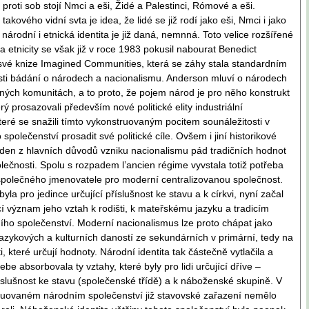
k proti sob stojí Nmci a eši, Židé a Palestinci, Rómové a eši.
akového vidní svta je idea, že lidé se již rodí jako eši, Nmci i jako
h národní i etnická identita je již daná, nemnná. Toto velice rozšířené
a etnicity se však již v roce 1983 pokusil nabourat Benedict
vé knize Imagined Communities, která se záhy stala standardním
sti bádání o národech a nacionalismu. Anderson mluví o národech
ných komunitách, a to proto, že pojem národ je pro něho konstrukt
terý prosazovali především nové politické elity industriální
které se snažili tímto vykonstruovaným pocitem sounáležitosti v
 společenství prosadit své politické cíle. Ovšem i jiní historikové
eden z hlavních důvodů vzniku nacionalismu pád tradičních hodnot
lečnosti. Spolu s rozpadem l’ancien régime vyvstala totiž potřeba
společného jmenovatele pro moderní centralizovanou společnost.
 byla pro jedince určující příslušnost ke stavu a k církvi, nyní začal
cí význam jeho vztah k rodišti, k mateřskému jazyku a tradicím
rního společenství. Moderní nacionalismus lze proto chápat jako
jazykových a kulturních daností ze sekundárních v primární, tedy na
, které určují hodnoty. Národní identita tak částečně vytlačila a
be absorbovala ty vztahy, které byly pro lidi určující dříve –
slušnost ke stavu (společenské třídě) a k náboženské skupině. V
ruovaném národním společenství již stavovské zařazení nemělo