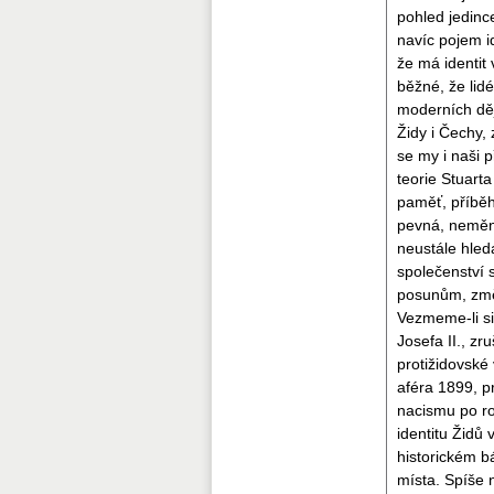
pohled jedince
navíc pojem id
že má identit
běžné, že lidé
moderních děj
Židy i Čechy,
se my i naši 
teorie Stuarta
paměť, příběh
pevná, neměnn
neustále hledá
společenství s
posunům, změn
Vezmeme-li si
Josefa II., z
protižidovské
aféra 1899, p
nacismu po ro
identitu Židů 
historickém b
místa. Spíše 