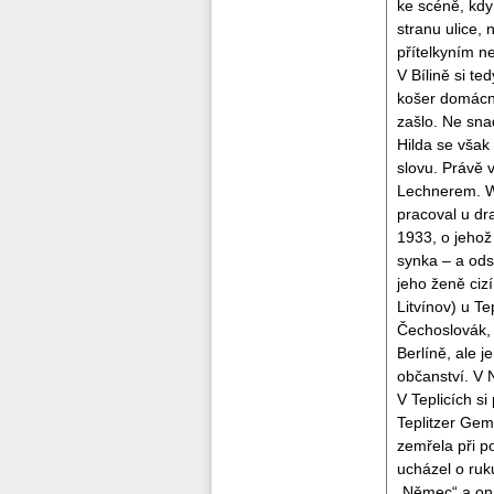
ke scéně, kdy
stranu ulice, 
přítelkyním ne
V Bílině si t
košer domácno
zašlo. Ne sna
Hilda se však
slovu. Právě
Lechnerem. W
pracoval u dr
1933, o jehož 
synka – a od
jeho ženě ciz
Litvínov) u T
Čechoslovák, 
Berlíně, ale j
občanství. V 
V Teplicích s
Teplitzer Gem
zemřela při p
ucházel o ruk
„Němec“ a ona