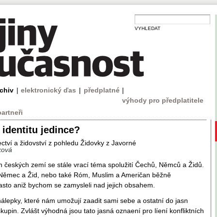
VYHLEDAT
rchiv
|
elektronický ďas
|
předplatné
|
výhody pro předplatitele
partneři
 identitu jedince?
ctví a židovství z pohledu Židovky z Javorné
ková
jin českých zemí se stále vrací téma spolužití Čechů, Němců a Židů.
Němec a Žid, nebo také Róm, Muslim a Američan běžně
sto aniž bychom se zamysleli nad jejich obsahem.
 nálepky, které nám umožují zaadit sami sebe a ostatní do jasn
upin. Zvlášt výhodná jsou tato jasná oznaení pro líení konfliktních