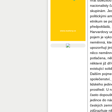
hrát důležitou
nacionalisty 
skupinám. Jes
politickými 
etnikum se po
předpokládá, 
Harvardovy un
pojem je vyko
neměnná, kter
upozorňují jin
něco neměnnéh
potlačena, ně
některé již dř
existující soli
Dalším pojmem
společenství,
lidského jedi
prostředí. U n
často dopouště
jedince do nár
českých zemíc
zdůrazňuje nik