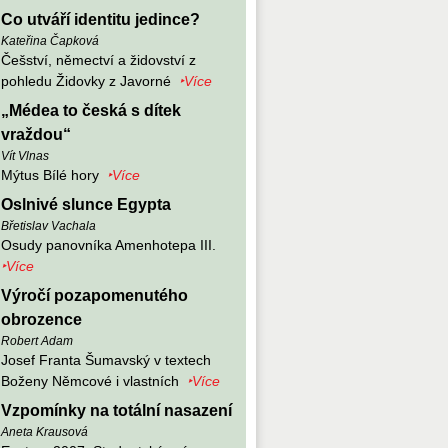
Co utváří identitu jedince?
Kateřina Čapková
Češství, němectví a židovství z
pohledu Židovky z Javorné
‣Více
„Médea to česká s dítek
vraždou“
Vít Vlnas
Mýtus Bílé hory
‣Více
Oslnivé slunce Egypta
Břetislav Vachala
Osudy panovníka Amenhotepa III.
‣Více
Výročí pozapomenutého
obrozence
Robert Adam
Josef Franta Šumavský v textech
Boženy Němcové i vlastních
‣Více
Vzpomínky na totální nasazení
Aneta Krausová