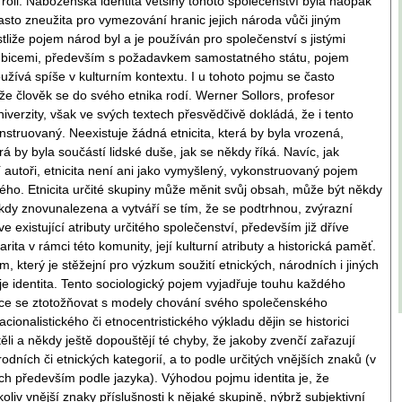
 roli. Náboženská identita většiny tohoto společenství byla naopak
často zneužita pro vymezování hranic jejich národa vůči jiným
tliže pojem národ byl a je používán pro společenství s jistými
ambicemi, především s požadavkem samostatného státu, pojem
užívá spíše v kulturním kontextu. I u tohoto pojmu se často
že člověk se do svého etnika rodí. Werner Sollors, profesor
iverzity, však ve svých textech přesvědčivě dokládá, že i tento
nstruovaný. Neexistuje žádná etnicita, která by byla vrozená,
á by byla součástí lidské duše, jak se někdy říká. Navíc, jak
í autoři, etnicita není ani jako vymyšlený, vykonstruovaný pojem
o. Etnicita určité skupiny může měnit svůj obsah, může být někdy
kdy znovunalezena a vytváří se tím, že se podtrhnou, zvýrazní
íve existující atributy určitého společenství, především již dříve
darita v rámci této komunity, její kulturní atributy a historická paměť.
, který je stěžejní pro výzkum soužití etnických, národních i jiných
 je identita. Tento sociologický pojem vyjadřuje touhu každého
nce se ztotožňovat s modely chování svého společenského
acionalistického či etnocentristického výkladu dějin se historici
li a někdy ještě dopouštějí té chyby, že jakoby zvenčí zařazují
odních či etnických kategorií, a to podle určitých vnějších znaků (v
h především podle jazyka). Výhodou pojmu identita je, že
oliv vnější znaky příslušnosti k nějaké skupině, nýbrž subjektivní