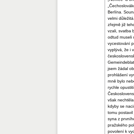
„Čechoslovákov
Berlína. Soun
velmi důležit
zřejmě již teh
vzali, svatba 
odtud museli 
vycestování p
vyplývá, že i 
československ
Gemeindeblatt
jsem žádal obe
prohlášení vy
mně bylo nebe
rychle opusti
Československ
však nechtěla 
kdyby se naci
tomu postavil
syna z prvníh
pražského poli
povolení k vy