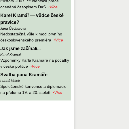
Eustory 2007: Studentská práce
oceněná časopisem DaS
‣Více
Karel Kramář — vůdce české
pravice?
Jana Čechurová
Nedostatečná vůle k moci prvního
československého premiéra
‣Více
Jak jsme začínali...
Karel Kramář
Vzpomínky Karla Kramáře na počátky
v české politice
‣Více
Svatba pana Kramáře
Luboš Velek
Společenské konvence a diplomacie
na přelomu 19. a 20. století
‣Více