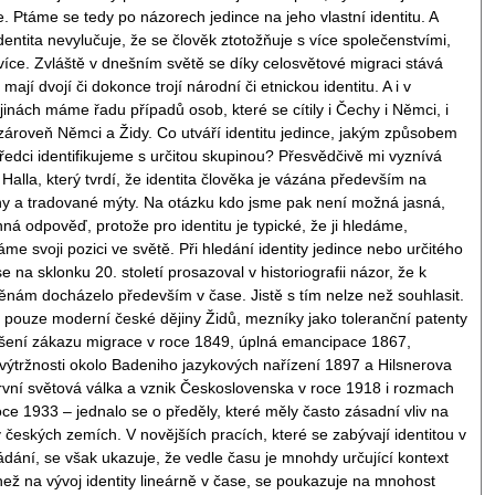
. Ptáme se tedy po názorech jedince na jeho vlastní identitu. A
entita nevylučuje, že se člověk ztotožňuje s více společenstvími,
 více. Zvláště v dnešním světě se díky celosvětové migraci stává
 mají dvojí či dokonce trojí národní či etnickou identitu. A i v
inách máme řadu případů osob, které se cítily i Čechy i Němci, i
 zároveň Němci a Židy. Co utváří identitu jedince, jakým způsobem
předci identifikujeme s určitou skupinou? Přesvědčivě mi vyznívá
 Halla, který tvrdí, že identita člověka je vázána především na
y a tradované mýty. Na otázku kdo jsme pak není možná jasná,
á odpověď, protože pro identitu je typické, že ji hledáme,
me svoji pozici ve světě. Při hledání identity jedince nebo určitého
e na sklonku 20. století prosazoval v historiografii názor, že k
ám docházelo především v čase. Jistě s tím nelze než souhlasit.
 pouze moderní české dějiny Židů, mezníky jako toleranční patenty
rušení zákazu migrace v roce 1849, úplná emancipace 1867,
 výtržnosti okolo Badeniho jazykových nařízení 1897 a Hilsnerova
rvní světová válka a vznik Československa v roce 1918 i rozmach
ce 1933 – jednalo se o předěly, které měly často zásadní vliv na
v českých zemích. V novějších pracích, které se zabývají identitou v
ádání, se však ukazuje, že vedle času je mnohdy určující kontext
než na vývoj identity lineárně v čase, se poukazuje na mnohost