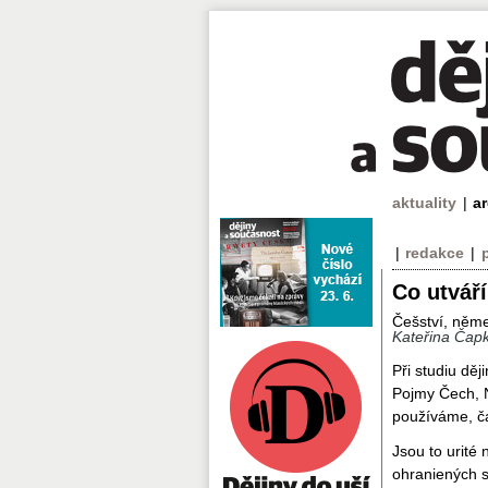
aktuality
|
a
|
redakce
|
Co utváří
Češství, něme
Kateřina Čap
Při studiu dě
Pojmy Čech, 
používáme, ča
Jsou to urité
ohraniených sk