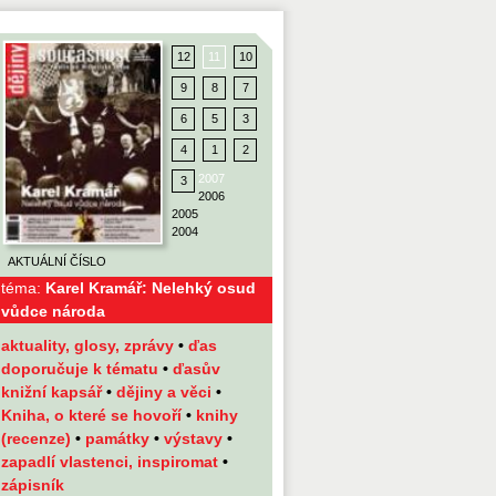
12
11
10
9
8
7
6
5
3
4
1
2
2007
3
2006
2005
2004
AKTUÁLNÍ ČÍSLO
téma:
Karel Kramář: Nelehký osud
vůdce národa
aktuality, glosy, zprávy
•
ďas
doporučuje k tématu
•
ďasův
knižní kapsář
•
dějiny a věci
•
Kniha, o které se hovoří
•
knihy
(recenze)
•
památky
•
výstavy
•
zapadlí vlastenci, inspiromat
•
zápisník