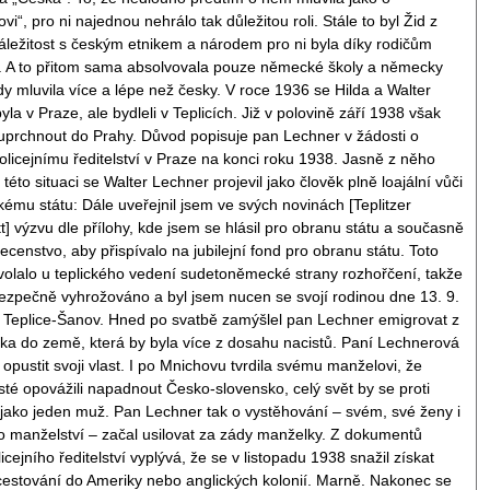
i“, pro ni najednou nehrálo tak důležitou roli. Stále to byl Žid z
áležitost s českým etnikem a národem pro ni byla díky rodičům
á. A to přitom sama absolvovala pouze německé školy a německy
dy mluvila více a lépe než česky. V roce 1936 se Hilda a Walter
byla v Praze, ale bydleli v Teplicích. Již v polovině září 1938 však
uprchnout do Prahy. Důvod popisuje pan Lechner v žádosti o
olicejnímu ředitelství v Praze na konci roku 1938. Jasně z něho
v této situaci se Walter Lechner projevil jako člověk plně loajální vůči
ému státu: Dále uveřejnil jsem ve svých novinách [Teplitzer
] výzvu dle přílohy, kde jsem se hlásil pro obranu státu a současně
censtvo, aby přispívalo na jubilejní fond pro obranu státu. Toto
volalo u teplického vedení sudetoněmecké strany rozhořčení, takže
zpečně vyhrožováno a byl jsem nucen se svojí rodinou dne 13. 9.
ti Teplice-Šanov. Hned po svatbě zamýšlel pan Lechner emigrovat z
a do země, která by byla více z dosahu nacistů. Paní Lechnerová
opustit svoji vlast. I po Mnichovu tvrdila svému manželovi, že
sté opovážili napadnout Česko-slovensko, celý svět by se proti
 jako jeden muž. Pan Lechner tak o vystěhování – svém, své ženy i
o manželství – začal usilovat za zády manželky. Z dokumentů
cejního ředitelství vyplývá, že se v listopadu 1938 snažil získat
cestování do Ameriky nebo anglických kolonií. Marně. Nakonec se