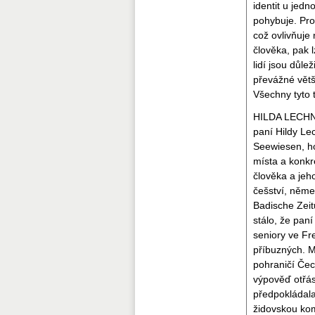
identit u jedn
pohybuje. Pro
což ovlivňuje
člověka, pak l
lidí jsou důle
převážné větši
Všechny tyto tř
HILDA LECHNER
paní Hildy Le
Seewiesen, ho
místa a konkré
člověka a jeho
češství, něme
Badische Zeit
stálo, že pan
seniory ve Fre
příbuzných. 
pohraničí Čech
výpověď otřás
předpokládala
židovskou kom