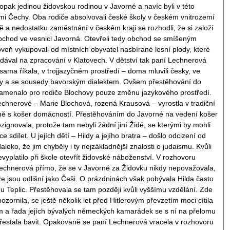
aopak jedinou židovskou rodinou v Javorné a navíc byli v této
nými Čechy. Oba rodiče absolvovali české školy v českém vnitrozemí
dě a nedostatku zaměstnání v českém kraji se rozhodli, že si založí
chod ve vesnici Javorná. Otevřeli tedy obchod se smíšeným
veň vykupovali od místních obyvatel nasbírané lesní plody, které
dával na zpracování v Klatovech. V dětství tak paní Lechnerová
 sama říkala, v trojjazyčném prostředí – doma mluvili česky, ve
y a se sousedy bavorským dialektem. Ovšem přestěhování do
amenalo pro rodiče Blochovy pouze změnu jazykového prostředí.
chnerové – Marie Blochová, rozená Krausová – vyrostla v tradiční
ně s košer domácností. Přestěhováním do Javorné na vedení košer
zignovala, protože tam nebyli žádní jiní Židé, se kterými by mohli
ce sdílet. U jejích dětí – Hildy a jejího bratra – došlo odcizení od
daleko, že jim chyběly i ty nejzákladnější znalosti o judaismu. Kvůli
evyplatilo při škole otevřít židovské náboženství. V rozhovoru
echnerová přímo, že se v Javorné za Židovku nikdy nepovažovala,
, že jsou odlišní jako Češi. O prázdninách však pobývala Hilda často
ě u Teplic. Přestěhovala se tam později kvůli vyššímu vzdělání. Zde
pozornila, se ještě několik let před Hitlerovým převzetím moci cítila
m a řada jejích bývalých německých kamarádek se s ní na přelomu
 přestala bavit. Opakovaně se paní Lechnerová vracela v rozhovoru