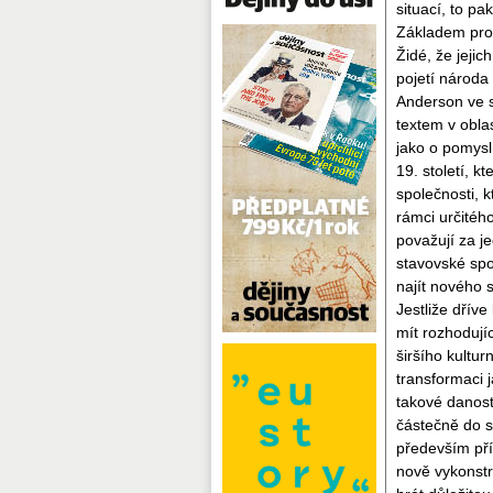
situací, to pa
Základem pro t
Židé, že jejic
pojetí národa 
Anderson ve s
textem v obla
jako o pomysl
19. století, k
společnosti, 
rámci určitého
považují za j
stavovské spo
najít nového 
Jestliže dříve
mít rozhodují
širšího kultu
transformaci 
takové danosti
částečně do se
především pří
nově vykonst