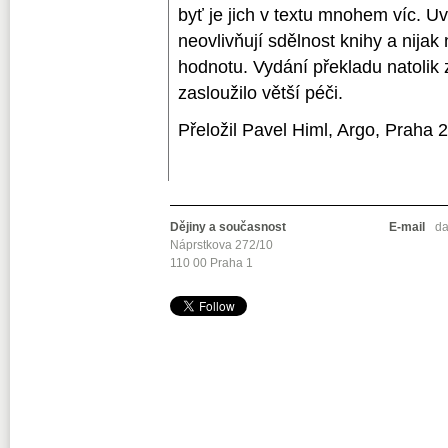
byť je jich v textu mnohem víc. 
neovlivňují sdělnost knihy a nijak 
hodnotu. Vydání překladu natolik 
zasloužilo větší péči.
Přeložil Pavel Himl, Argo, Praha 
Dějiny a současnost
E-mail
da
Náprstkova 272/10
110 00 Praha 1