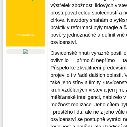
výstřelek zbožnosti lidových vrste
prostupoval celou společností a n
církve. Navzdory snahám o vytěs
praktik v reformaci byly magie a ča
pověry jednoznačně a definitivně 
osvícenství.
Osvícenské hnutí výrazně posílilo
ovlivnilo — přímo či nepřímo — ta
Přispělo ke zkvalitnění především 
projevilo i v řadě dalších oblast
také jeho stíny a limity. Osvícenst
kruh vzdělaných vrstev a jen jim,
měšťanské inteligenci, nabízelo 
možnost realizace. Jeho cílem by
i prostého lidu, ale ne z jeho vůle 
osvícenství se postupně vytrácí n
řevnivost a pověry, ale i tradiční