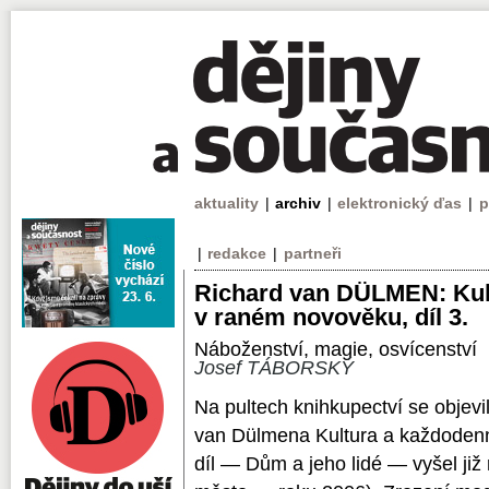
aktuality
|
archiv
|
elektronický ďas
|
p
|
redakce
|
partneři
Richard van DÜLMEN: Kult
v raném novověku, díl 3.
Náboženství, magie, osvícenství
Josef TÁBORSKÝ
Na pultech knihkupectví se objevil
van Dülmena Kultura a každodenní
díl — Dům a jeho lidé — vyšel již 