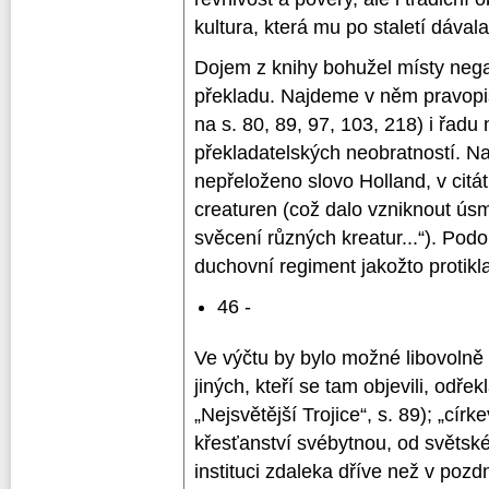
kultura, která mu po staletí dávala
Dojem z knihy bohužel místy negat
překladu. Najdeme v něm pravopi
na s. 80, 89, 97, 103, 218) i řadu
překladatelských neobratností. Na
nepřeloženo slovo Holland, v citá
creaturen (což dalo vzniknout úsm
svěcení různých kreatur...“). Podo
duchovní regiment jakožto protikla
46 -
Ve výčtu by bylo možné libovolně
jiných, kteří se tam objevili, odřek
„Nejsvětější Trojice“, s. 89); „cí
křesťanství svébytnou, od světské
instituci zdaleka dříve než v poz