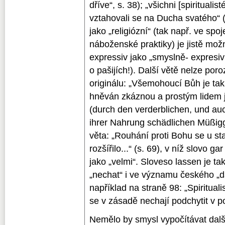
dříve“, s. 38); „všichni [spirituali
vztahovali se na Ducha svatého“ (s
jako „religiózní“ (tak např. ve spoj
náboženské praktiky) je jistě možn
expressiv jako „smyslně- expresivn
o pašijích!). Další větě nelze po
originálu: „Všemohoucí Bůh je tak
hněván zkáznou a prostým lidem j
(durch den verderblichen, und a
ihrer Nahrung schädlichen Müßigg
věta: „Rouhání proti Bohu se u st
rozšířilo...“ (s. 69), v níž slovo gar
jako „velmi“. Sloveso lassen je t
„nechat“ i ve významu českého „dát
například na straně 98: „Spiritual
se v zásadě nechají podchytit v p
Nemělo by smysl vypočítávat dalš