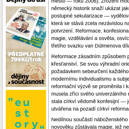
město — roku 2006). Zrození mod
německý historik snaží ukázat ja
postupné sekularizace — vydělová
která se stává zcela nezávislou
potvrzení. Reformace, konfesional
magie, vzdělávání a osvěta, osvíc
třetího svazku van Dülmenova díl
Reformace zásadním způsobem p
křesťanství. Se svou výhradní ori
požadavkem sebeurčení každého k
modernímu individualismu a subjek
reformační výzvě se proměnila i ka
musela zříci svého univerzálního
stala církví vědomě konfesijní — je
utvářena na pozadí církví reforma
Nedílnou součástí náboženského 
novověku zůstávala magie, jež n