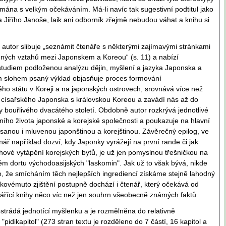
jímána s velkým očekáváním. Má-li navíc tak sugestivní podtitul jako
a Jiřího Janoše, laik ani odborník zřejmě nebudou váhat a knihu si
autor slibuje „seznámit čtenáře s některými zajímavými stránkami
ných vztahů mezi Japonskem a Koreou“ (s. 11) a nabízí
studiem podloženou analýzu dějin, myšlení a jazyka Japonska a
m slohem psaný výklad objasňuje proces formování
ého státu v Koreji a na japonských ostrovech, srovnává více než
voj císařského Japonska s královskou Koreou a zavádí nás až do
y bouřlivého dvacátého století. Obdobně autor rozkrývá jednotlivé
ního života japonské a korejské společnosti a poukazuje na hlavní
psanou i mluvenou japonštinou a korejštinou. Závěrečný epilog, ve
nář například dozví, kdy Japonky vyrážejí na první rande či jak
hové vytápění korejských bytů, je už jen pomyslnou třešničkou na
 dortu východoasijských "laskomin". Jak už to však bývá, nikde
, že smícháním těch nejlepších ingrediencí získáme stejně lahodný
akovémuto zjištění postupně dochází i čtenář, který očekává od
vářící knihy něco víc než jen souhrn všeobecně známých faktů.
strádá jednotící myšlenku a je rozmělněna do relativně
pidikapitol" (273 stran textu je rozděleno do 7 částí, 16 kapitol a