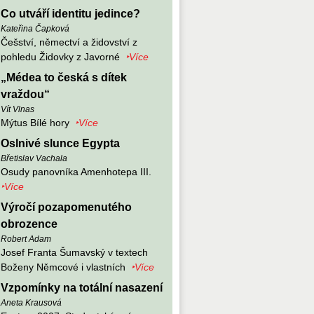
Co utváří identitu jedince?
Kateřina Čapková
Češství, němectví a židovství z
pohledu Židovky z Javorné
‣Více
„Médea to česká s dítek
vraždou“
Vít Vlnas
Mýtus Bílé hory
‣Více
Oslnivé slunce Egypta
Břetislav Vachala
Osudy panovníka Amenhotepa III.
‣Více
Výročí pozapomenutého
obrozence
Robert Adam
Josef Franta Šumavský v textech
Boženy Němcové i vlastních
‣Více
Vzpomínky na totální nasazení
Aneta Krausová