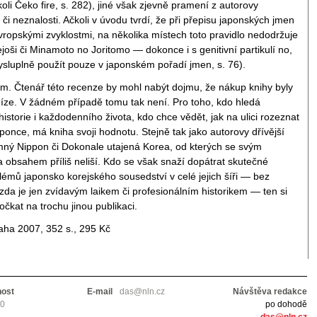
koli Čeko fire, s. 282), jiné však zjevně pramení z autorovy
či neznalosti. Ačkoli v úvodu tvrdí, že při přepisu japonských jmen
evropskými zvyklostmi, na několika místech toto pravidlo nedodržuje
joši či Minamoto no Joritomo — dokonce i s genitivní partikulí no,
ysluplně použít pouze v japonském pořadí jmen, s. 76).
em. Čtenář této recenze by mohl nabýt dojmu, že nákup knihy byly
ze. V žádném případě tomu tak není. Pro toho, kdo hledá
historie i každodenního života, kdo chce vědět, jak na ulici rozeznat
ponce, má kniha svoji hodnotu. Stejně tak jako autorovy dřívější
mný Nippon či Dokonale utajená Korea, od kterých se svým
 obsahem příliš neliší. Kdo se však snaží dopátrat skutečné
lémů japonsko korejského sousedství v celé jejich šíři — bez
 zda je jen zvídavým laikem či profesionálním historikem — ten si
čkat na trochu jinou publikaci.
aha 2007, 352 s., 295 Kč
nost
E-mail
das@nln.cz
Návštěva redakce
10
po dohodě