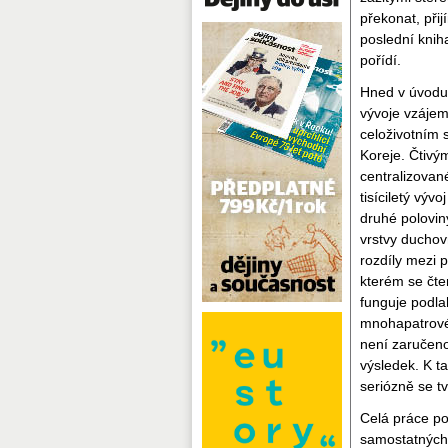
překonat, při
poslední knih
pořídí.
Hned v úvodu 
vývoje vzájem
celoživotním 
Koreje. Čtivý
centralizovan
tisíciletý vý
druhé polovin
vrstvy duchov
rozdíly mezi 
kterém se čte
funguje podla
mnohapatrovém
není zaručeno
výsledek. K t
seriózně se t
Celá práce po
samostatných "