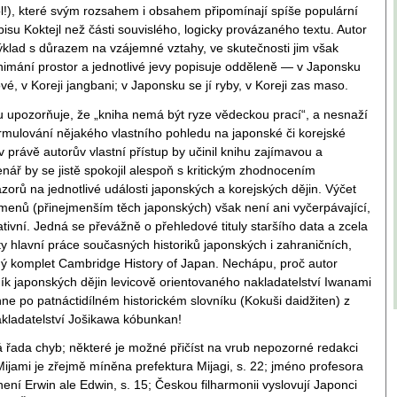
l!), které svým rozsahem i obsahem připomínají spíše populární
isu Koktejl než části souvislého, logicky provázaného textu. Autor
výklad s důrazem na vzájemné vztahy, ve skutečnosti jim však
nimání prostor a jednotlivé jevy popisuje odděleně — v Japonsku
é, v Koreji jangbani; v Japonsku se jí ryby, v Koreji zas maso.
 upozorňuje, že „kniha nemá být ryze vědeckou prací“, a nesnaží
ormulování nějakého vlastního pohledu na japonské či korejské
iv právě autorův vlastní přístup by učinil knihu zajímavou a
enář by se jistě spokojil alespoň s kritickým zhodnocením
ázorů na jednotlivé události japonských a korejských dějin. Výčet
menů (přinejmenším těch japonských) však není ani vyčerpávající,
ativní. Jedná se převážně o přehledové tituly staršího data a zcela
y hlavní práce současných historiků japonských i zahraničních,
lný komplet Cambridge History of Japan. Nechápu, proč autor
ík japonských dějin levicově orientovaného nakladatelství Iwanami
ne po patnáctidílném historickém slovníku (Kokuši daidžiten) z
akladatelství Jošikawa kóbunkan!
lá řada chyb; některé je možné přičíst na vrub nepozorné redakci
Mijami je zřejmě míněna prefektura Mijagi, s. 22; jméno profesora
ení Erwin ale Edwin, s. 15; Českou filharmonii vyslovují Japonci