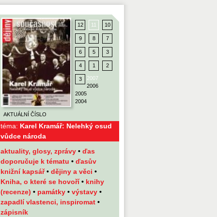
12
11
10
9
8
7
6
5
3
4
1
2
2007
3
2006
2005
2004
AKTUÁLNÍ ČÍSLO
téma:
Karel Kramář: Nelehký osud
vůdce národa
aktuality, glosy, zprávy
•
ďas
doporučuje k tématu
•
ďasův
knižní kapsář
•
dějiny a věci
•
Kniha, o které se hovoří
•
knihy
(recenze)
•
památky
•
výstavy
•
zapadlí vlastenci, inspiromat
•
zápisník