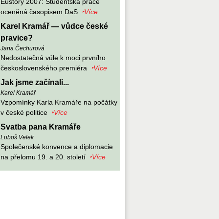
Eustory 2007: Studentská práce
oceněná časopisem DaS
‣Více
Karel Kramář — vůdce české
pravice?
Jana Čechurová
Nedostatečná vůle k moci prvního
československého premiéra
‣Více
Jak jsme začínali...
Karel Kramář
Vzpomínky Karla Kramáře na počátky
v české politice
‣Více
Svatba pana Kramáře
Luboš Velek
Společenské konvence a diplomacie
na přelomu 19. a 20. století
‣Více