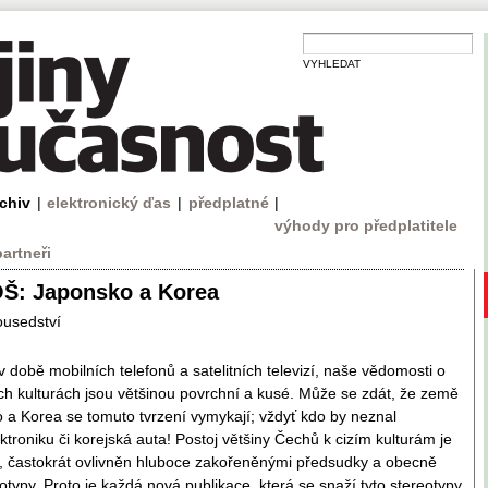
VYHLEDAT
rchiv
|
elektronický ďas
|
předplatné
|
výhody pro předplatitele
partneři
OŠ: Japonsko a Korea
ousedství
v době mobilních telefonů a satelitních televizí, naše vědomosti o
 kulturách jsou většinou povrchní a kusé. Může se zdát, že země
 a Korea se tomuto tvrzení vymykají; vždyť kdo by neznal
ktroniku či korejská auta! Postoj většiny Čechů k cizím kulturám je
, častokrát ovlivněn hluboce zakořeněnými předsudky a obecně
otypy. Proto je každá nová publikace, která se snaží tyto stereotypy