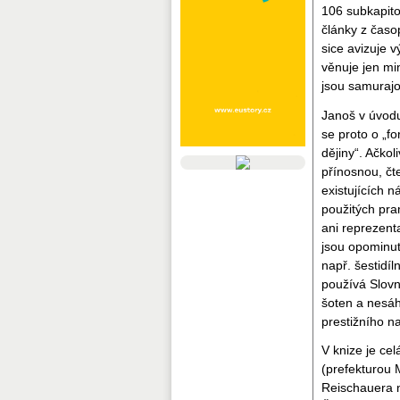
106 subkapito
články z časop
sice avizuje 
věnuje jen mi
jsou samurajov
Janoš v úvodu
se proto o „f
dějiny“. Ačkol
přínosnou, čt
existujících n
použitých pra
ani reprezent
jsou opominut
např. šestidí
používá Slovn
šoten a nesáh
prestižního n
V knize je ce
(prefekturou 
Reischauera n