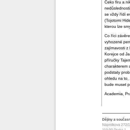
Čeko firu a ni
nedůslednosti 
se vždy řídí 
(Tojotomi Hide
kterou lze sm
Co říci závěr
vyhozené pení
zajímavosti z 
Korejce od Ja
příručky Taje
charakterem a
podstaty prob
ohledu na to,
bude muset po
Academia, Pr
Dějiny a součas
Náprstkova 272/