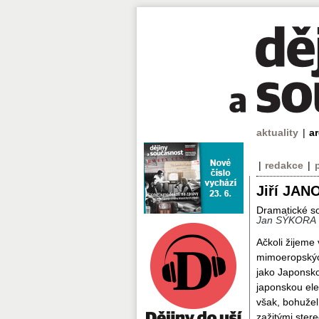
aktuality
|
a
|
redakce
|
Jiří JAN
Dramatické s
Jan SÝKORA
Ačkoli žijeme 
mimoeropských
jako Japonsko
japonskou ele
však, bohužel
zažitými stere