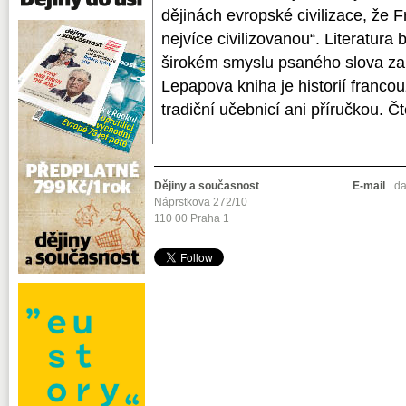
dějinách evropské civilizace, že 
nejvíce civilizovanou“. Literatura
širokém smyslu psaného slova za k
Lepapova kniha je historií francou
tradiční učebnicí ani příručkou. Čt
Dějiny a současnost
E-mail
da
Náprstkova 272/10
110 00 Praha 1