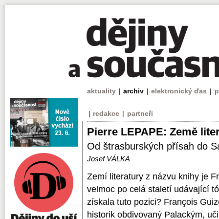
aktuality
|
archiv
|
elektronický ďas
|
p
|
redakce
|
partneři
Pierre LEPAPE: Země lite
Od štrasburských přísah do S
Josef VÁLKA
Zemí literatury z názvu knihy je F
velmoc po celá staletí udávající t
získala tuto pozici? François Guiz
historik obdivovaný Palackým, uč