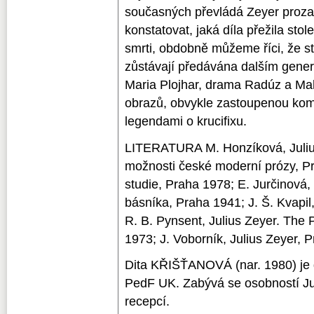
současných převládá Zeyer proza
konstatovat, jaká díla přežila stol
smrti, obdobně můžeme říci, že st
zůstávají předávána dalším gene
Maria Plojhar, drama Radúz a Ma
obrazů, obvykle zastoupenou kom
legendami o krucifixu.
LITERATURA M. Honzíková, Julius
možnosti české moderní prózy, Pra
studie, Praha 1978; E. Jurčinová,
básníka, Praha 1941; J. Š. Kvapil
R. B. Pynsent, Julius Zeyer. The
1973; J. Voborník, Julius Zeyer, 
Dita KŘIŠŤANOVÁ (nar. 1980) je 
PedF UK. Zabývá se osobností Jul
recepcí.