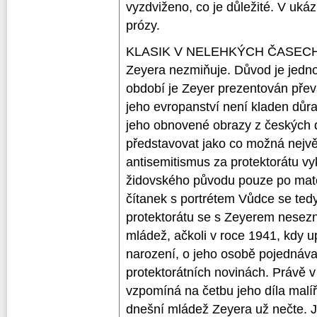
KLASIK V NELEHKÝCH ČASECH Žá
Zeyera nezmiňuje. Důvod je jedn
období je Zeyer prezentován přev
jeho evropanství není kladen důraz
jeho obnovené obrazy z českých d
představovat jako co možná největ
antisemitismus za protektorátu vy
židovského původu pouze po matce
čítanek s portrétem Vůdce se ted
protektorátu se s Zeyerem nesez
mládež, ačkoli v roce 1941, kdy u
narození, o jeho osobě pojednáva
protektorátních novinách. Právě v
vzpomíná na četbu jeho díla malí
dnešní mládež Zeyera už nečte. J