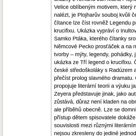
Velice oblíbeným motivem, který
nalézt, je Plojharův souboj kvůli 
čítance lze číst rovněž Legendu p
krucifixu. Ukázka vypráví o Inult
Samko Ptáka, kterého čítanky sr
Němcové Pecko prosťáček a na n
tvorby – mýty, legendy, pohádky, j
ukázka ze Tří legend o krucifixu.
české středoškoláky s Radúzem 
přečíst prolog slavného dramatu
propojuje literární teorii a výuku
Zeyera představuje jinak, jako a
zůstává, důraz není kladen na o
ale příběhů obecně. Lze se domnív
přístup dětem spisovatele dokáže p
souvislosti mezi různými literární
nejsou zkresleny do jediné jednod