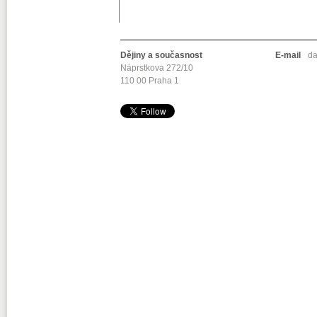
Dějiny a současnost
E-mail
da
Náprstkova 272/10
110 00 Praha 1