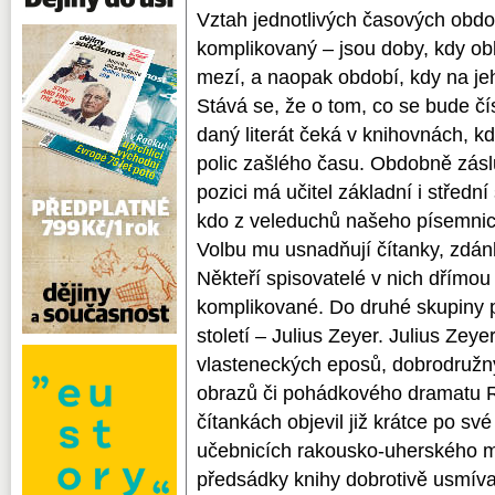
Vztah jednotlivých časových období k autorům je nadmíru komplikovaný – jsou doby, kdy oblíbenost spisovatele nezná mezí, a naopak období, kdy na jeho jméno pomalu sedá prach. Stává se, že o tom, co se bude číst, rozhodne diktát doby, a pak daný literát čeká v knihovnách, kdy bude vytažen z temných polic zašlého času. Obdobně záslužnou či naopak nezáslužnou pozici má učitel základní i střední školy. Na jeho přístupu záleží, kdo z veleduchů našeho písemnictví bude představen mládeži. Volbu mu usnadňují čítanky, zdánlivý výbor toho nejlepšího. Někteří spisovatelé v nich dřímou stále, postavení jiných je komplikované. Do druhé skupiny patří autor druhé poloviny 19. století – Julius Zeyer. Julius Zeyer (1841–1901), autor vlasteneckých eposů, dobrodružných příběhů, obnovených obrazů či pohádkového dramatu Radúz a Mahulena, se v čítankách objevil již krátce po své smrti. Bylo to ještě v učebnicích rakousko-uherského mocnářství, kdy se na žáky z předsádky knihy dobrotivě usmíval císař František Josef I. V čítankách byl Zeyer zastoupen hojně, ačkoli z jeho díla autoři vybírali stále stejné úryvky. V měšťanských a občanských školách se používala řada osvědčených edic. S jednou z prvních ukázek ze Zeyerova díla se žáci mohli setkat již v roce 1909, kdy v čítance pro měšťanské školy Václava Petrů a Josefa Drbohlava lze číst úryvek z Vyšehradu. Stejní autoři vydali obsáhlejší čítanku v roce 1913 a ani zde nebyl Zeyer opomenut. Z jeho díla mohli žáci poznat báseň Borovice (Poesie, 1884) a část eposu Čechův příchod s vybranou vlasteneckou pasáží. Podobnou řadu čítanek vytvářel pro měšťanské školy Jan Jursa. Ani v jeho učebnicích nechybí báseň Borovice a úryvek z české mytologické skladby Vyšehrad. Zeyer je zde představen jako básník, jeho prózy i dramata jsou opomenuty. Jursa v témže roce vydává další učebnici. V ní opět předkládá dětskému čtenáři Zeyerovu oslavu českého národa – Čechův příchod. Jako ukázka je zde uvedena a úplně vytržena z kontextu nacionalistická část eposu s protiněmeckými verši. Učebnice ovšem vyšla vpředvečer první světové války, kdy Evropou obcházel stín vzrůstajícího nacionalismu a kdy se i malé národy hlásily o svá práva. Autor čítanky se snaží dětem vštípit hrdé pročeské smýšlení, když vybírá tato slova: Ach, zuřiví Němci, můj spálili domov! / Můj otec, můj bratr, ti zhynuli tenkrát / A dnes ještě pláču nad jejich smrtí. / Buď prokleta ruka, jež život jim vzala! Reálné školy, gymnázia a ostatní střední školy se mohly se Zeyerem seznámit podrobněji. Rakouská čítanka pro sedmou třídu reálky začíná lumírovci, Zeyerovo dílo je prezentováno řadou ukázek. Nejdříve můžeme opět číst úryvek z díla Čechův příchod, a sice úvod této epické básně: Ó země ty česká, / ó země ty svatá veliké slávy / a potupy ještě větší a hanby, / ty mohylou jsi, však zároveň chrámem, / v němž slavíme veliké z mrtvých teď vstání. Poté nechybí další ukázky pod názvy Z Nových básní – Petr a Kristus, Z Letopisů lásky – Věnování (Gabriel de Espinosa) a Pouť dokonána, zařazena byla i titulní próza ze sbírky Amparo a jiné povídky. K čítance je připojena tzv. Rukověť, s údaji o životě a tvorbě daných autorů. Zeyer je zpracován s mravenčí pílí, nejsou opomenuta žádná jeho díla, postihnuty jsou fáze jeho tvorby – tedy i směřování k dekadenci a novokřesťanství. V čítance pro obchodní akademie si mohli chlapci přečíst báseň Koroptev (Poesie, 1884). Zda je zaujala, dnes soudit nemůžeme, překvapila však muže, který o ní napsal do Besed Času: Koroptev je z našich ptáků nejznámější a nejrozšířenější, volná sestra našich slepic domácích. Ale přepodivnou báseň o ní složil Julius Zeyer. Čtou ji hoši v čítance obchodní akademie. Následuje otištěná báseň: Nesly se v hejně koroptve / k břízám na slunné mýto, / kde babího léta od větve / ku větvi třpytí se síto. // Seděly tiše ve trávě, / bylo tam tulno a milo, / vítr zaléhal v dálavě, / o míru božím vše snilo. // Tu zavyli psi divoce, / a rány duní vzduchem, / vylétlo hejno vysoce, / plašeno vražedným ruchem. // A do modra rány za nimi, / do zlata slunného vzduchu, / ty hučí hlasy hromnými / jim slovo „smrt“ do sluchu! // A jedna z těch ran zasáhla / ubohou koroptev v letu, / marně svá křídla napřáhla, / zápasíc v střemhlavém sletu. // Ty ostatní strachem šíleny / řítí se k dálnému chlumci, / neslyší sestry své kvílení, / spaseny jásají k slunci. // A raněna spadla k zemi v mech, / z těla krev teplá jí řine, / a štěkot se blíží, psů horký dech, / a děsná smrt již kyne… // Juž tone v smrti mrákavě, / to ale bolí ji posud, / že sestry její v dálavě / nermoutí víc její osud; // to děsí ji víc než nicota, /ta temně zející tlama, / že vidí po čas života / jak přec jen byla sama! Situace profesora, který tuto báseň čte se žáky, musí být nepříjemná. Idea básně je přitažena za vlasy, naprosto nevyrostla z děje, neboť ať si představíte kterýkoli děj podobný – jak řezník odvedl z chlíva vola na porážku, jak selka chytne z kuřat nejsilnější pár, aby je zařezala,(…) Jakmile přejde k analyse obsahu (myšleno profesor), musí ztratit hlavu. Tím spíš, má-li ve třídě několik žáků, kteří znají koroptví hon. Verše ‚Nesly se v hejně koroptve, k břízám na slunné mýto,‘ mají dávat představu, že koroptve se vznášejí a poletují a vyhledávají si slunná místa. Představa nesprávná. Koroptve ve dne spí, protože jsou noční ptáci. Tedy nepřeletují, nevznášejí se, leč jsou-li vyplašeny. A ovšem si vyhledávají ve dne stín a chlad. Proto se také v srpnu a září loví v bramborách a řípách, jeteli a luční trávě nebo v hustých podrostech lesních. Jaktěživ žádný lovec nehledal koroptve na slunném mýtě pod břízami. Příšerný nesmysl ve verši: tu zavyli psi divoce. Lovecký pes, když zvěř větří, jde po stopě tichounce jako po hedvábí, neštěká (neřku, aby vyl) ani před ránou lovcovou, ani po ní, upozorní lovce na blízkou zvěř svým napjatým postojem. Kdyby pes zavyl, vytáhly by přec koro