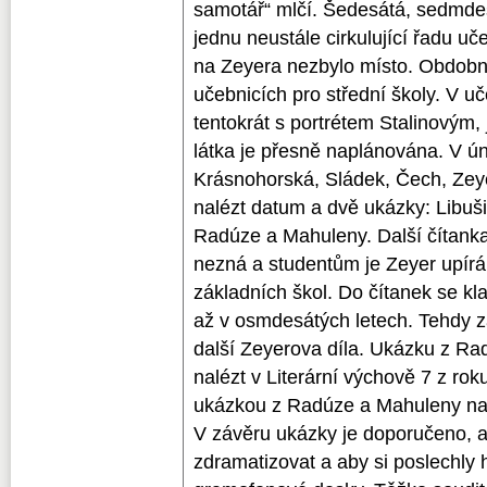
samotář“ mlčí. Šedesátá, sedmde
jednu neustále cirkulující řadu uč
na Zeyera nezbylo místo. Obdobn
učebnicích pro střední školy. V uč
tentokrát s portrétem Stalinovým,
látka je přesně naplánována. V ún
Krásnohorská, Sládek, Čech, Zeye
nalézt datum a dvě ukázky: Libuš
Radúze a Mahuleny. Další čítanka
nezná a studentům je Zeyer upír
základních škol. Do čítanek se kla
až v osmdesátých letech. Tehdy za
další Zeyerova díla. Ukázku z 
nalézt v Literární výchově 7 z ro
ukázkou z Radúze a Mahuleny naz
V závěru ukázky je doporučeno, ab
zdramatizovat a aby si poslechly