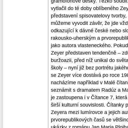
gramofonové desky. Těžko soudit,
vytlačil do té doby oblíbeného Ze
představení spisovatelovy tvorby, 
můžeme vyvodit závěr, že jde vždy
odkazující k dávné české nebo sl
rakousko-uherským a prvorepubl
jako autora vlasteneckého. Pokud
Zeyer představen tendenčně – zd
buržoazii, před níž unikal do svět
školy – nyní již bez portrétu jakéh
se Zeyer více dostává po roce 19
nacházíme například v Malé čítan
seznámit s dramatem Radúz a Mah
je zastoupena i v Čítance 7, která
širší kulturní souvislosti. Čítanky 
Zeyera mezi lumírovce a jejich aut
prvorepublikových časů se většino
ukázky z románu Jan Maria Plojhar