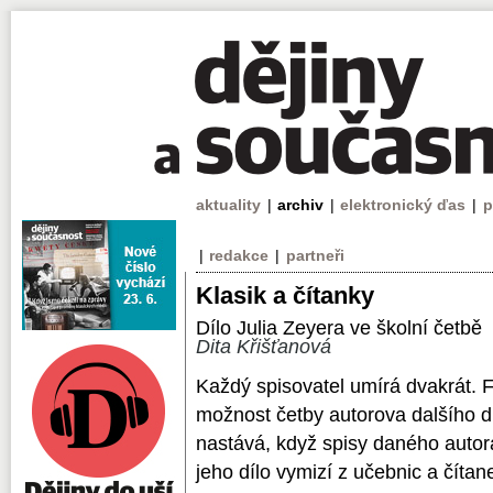
aktuality
|
archiv
|
elektronický ďas
|
p
|
redakce
|
partneři
Klasik a čítanky
Dílo Julia Zeyera ve školní četbě
Dita Křišťanová
Každý spisovatel umírá dvakrát. F
možnost četby autorova dalšího dí
nastává, když spisy daného autor
jeho dílo vymizí z učebnic a čítan