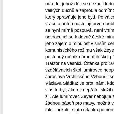
národu, jehož děti se neznají k 
velkých duchů a zaprou a odmítno
který opravňuje jeho bytí. Po vál
vrací, a autoři nastolují prvorepub
se nyní mírně posouvá, není vním
navracející se k dávné české minul
jeho zájem o minulost v širším c
komunistického režimu však Zeyer 
postupný ročník národních škol 
Traktor na vesnici. Čítanka pro 1
vzdělávacích škol lumírovce neop
Jaroslava Vrchlického Vzbouřili se
Václava Sládka: Je proti nám, kdo
vlas to byl, / kdo v nepřátel složi
žil. Ale lumírovec Zeyer nebojuje
žádnou báseň pro masy, možná va
tak – ačkoli je tato čítanka pomě