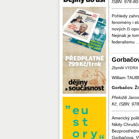
ISBN: 978-80
Pohledy zahra
fenomény i et
nových či opo
Nejinak je to
federalismu ..
Gorbačov
Zbyněk VYDRA
William TAU
Gorbačov. Ži
Přeložili Jar
Kč, ISBN: 97
Americký poli
Nikity Chruščo
Bezprostředně 
Gorbačova. Vý