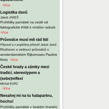
‣Více
Logistika davů
Jakub JAREŠ
Prohlídky památek na cestě od
faktografické tříště k místům radosti
‣Více
Průvodce musí mít rád lidi
Připravil a z angličtiny přeložil Jakub Jareš
Rozhovor s vedoucí průvodců v
amsterdamském Rijksmuseu Pauline
Kintz
‣Více
České hrady a zámky mezi
tradicí, stereotypem a
(sebe)reflexí
Michal KURZ
‣Více
Nesahej mi na tu halapartnu,
hochu!
Prohlídky památek v českém hraném