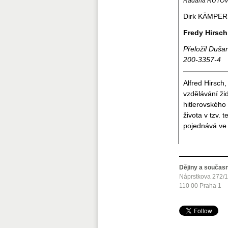
Radana RUTO
Dirk KÄMPER
Fredy Hirsc
Přeložil Duša
200-3357-4
Alfred Hirsch
vzdělávání ži
hitlerovského
života v tzv.
pojednává ve d
Dějiny a součas
Náprstkova 272/
110 00 Praha 1