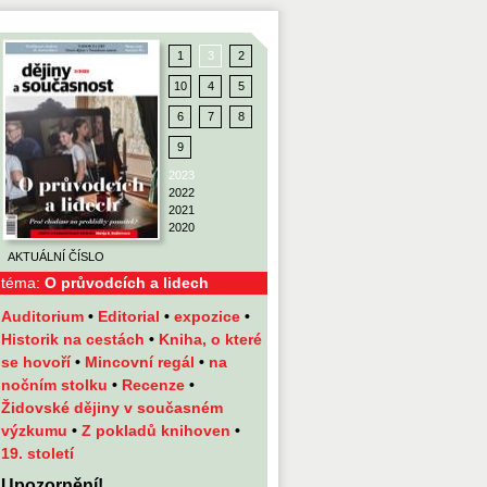
1
3
2
10
4
5
6
7
8
9
2023
2022
2021
2020
AKTUÁLNÍ ČÍSLO
téma:
O průvodcích a lidech
Auditorium
•
Editorial
•
expozice
•
Historik na cestách
•
Kniha, o které
se hovoří
•
Mincovní regál
•
na
nočním stolku
•
Recenze
•
Židovské dějiny v současném
výzkumu
•
Z pokladů knihoven
•
19. století
Upozornění!