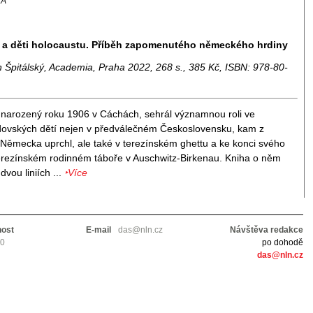
VÁ
h a děti holocaustu. Příběh zapomenutého německého hrdiny
n Špitálský, Academia, Praha 2022, 268 s., 385 Kč, ISBN: 978-80-
, narozený roku 1906 v Cáchách, sehrál významnou roli ve
dovských dětí nejen v předválečném Československu, kam z
 Německa uprchl, ale také v terezínském ghettu a ke konci svého
 terezínském rodinném táboře v Auschwitz-Birkenau. Kniha o něm
vou liniích ...
‣Více
nost
E-mail
das@nln.cz
Návštěva redakce
10
po dohodě
das@nln.cz