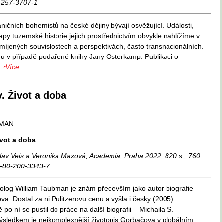
-257-3707-1
ničních bohemistů na české dějiny bývají osvěžující. Události,
apy tuzemské historie jejich prostřednictvím obvykle nahlížíme v
míjených souvislostech a perspektivách, často transnacionálních.
mu v případě podařené knihy Jany Osterkamp. Publikaci o
.
‣Více
. Život a doba
BMAN
vot a doba
oslav Veis a Veronika Maxová, Academia, Praha 2022, 820 s., 760
8-80-200-3343-7
tolog William Taubman je znám především jako autor biografie
va. Dostal za ni Pulitzerovu cenu a vyšla i česky (2005).
po ní se pustil do práce na další biografii – Michaila S.
sledkem je nejkomplexnější životopis Gorbačova v globálním