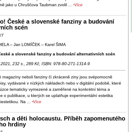
jně jako u Chruščova Taubman zvolil ...
‣Více
co! České a slovenské fanziny a budování
vních scén
KÝ
HELA – Jan LOMÍČEK – Karel ŠIMA
České a slovenské fanziny a budování alternativních scén
 2021, 232 s., 289 Kč, ISBN: 978-80-271-1314-9
 magazíny neboli fanziny či zkráceně ziny jsou svépomocně
isy, vydávané v nízkých nákladech nebo v digitální podobě, které
u úzce tematicky vymezené a zaměřené na konkrétní téma a
e o publikace, u kterých se uplatňuje experimentální estetika
iestetikou. Na ...
‣Více
rsch a děti holocaustu. Příběh zapomenutého
o hrdiny