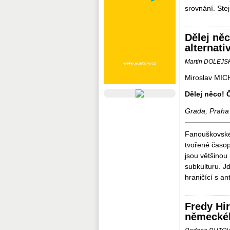
srovnání. Ste
Dělej ně
alternati
Martin DOLEJS
Miroslav MIC
Dělej něco! 
Grada, Praha
Fanouškovské
tvořené časop
jsou většino
subkulturu. Jd
hraničící s ant
Fredy Hi
německéh