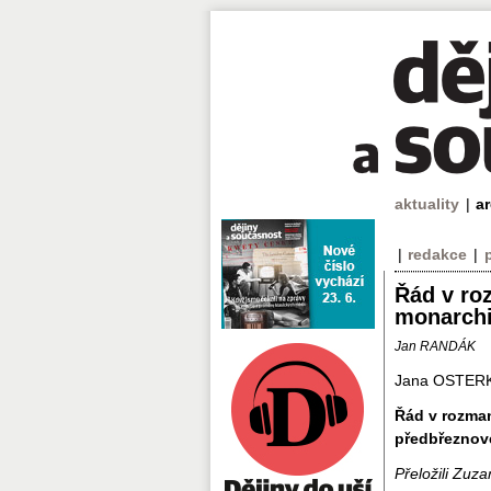
aktuality
|
a
|
redakce
|
Řád v ro
monarchi
Jan RANDÁK
Jana OSTER
Řád v rozman
předbřeznov
Přeložili Zuz