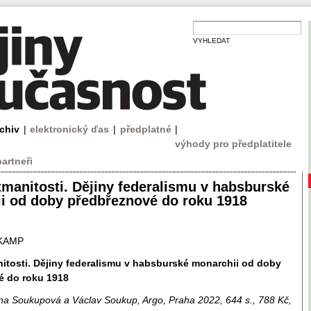
VYHLEDAT
rchiv
|
elektronický ďas
|
předplatné
|
výhody pro předplatitele
partneři
zmanitosti. Dějiny federalismu v habsburské
i od doby předbřeznové do roku 1918
KAMP
itosti. Dějiny federalismu v habsburské monarchii od doby
é do roku 1918
ana Soukupová a Václav Soukup, Argo, Praha 2022, 644 s., 788 Kč,