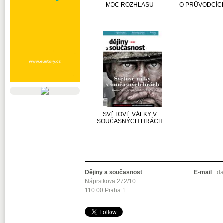
MOC ROZHLASU
O PRŮVODCÍCH
SVĚTOVÉ VÁLKY V
SOUČASNÝCH HRÁCH
Dějiny a současnost
E-mail
da
Náprstkova 272/10
110 00 Praha 1