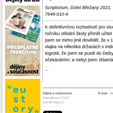
Scriptorium, Dolní Břežany 2021, 
7649-010-9
K definitivnímu rozhodnutí pro st
ročníku střední školy přiměl učit
jsem se mimo jiné dověděl, že v 18
vlajka na několika državách v In
logické, že jsem se pustil do čet
očekáváním; a nebyl jsem zklamá
...
Dějiny a současnost
E-mail
da
Náprstkova 272/10
110 00 Praha 1