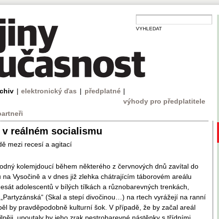
VYHLEDAT
rchiv
|
elektronický ďas
|
předplatné
|
výhody pro předplatitele
partneři
y v reálném socialismu
ě mezi recesí a agitací
odný kolemjdoucí během některého z červnových dnů zavítal do
ů na Vysočině a v dnes již zlehka chátrajícím táborovém areálu
adesát adolescentů v bílých tílkách a různobarevných trenkách,
 „Partyzánská“ (Skal a stepí divočinou…) na rtech vyrážejí na ranní
rpěl by pravděpodobně kulturní šok. V případě, že by začal areál
ilněji, upoutaly by jeho zrak pestrobarevné nástěnky s třídními