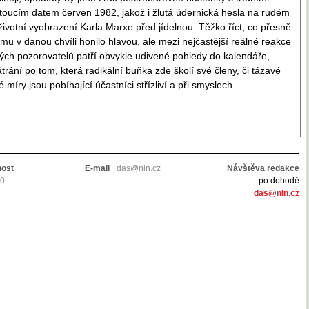
oucím datem červen 1982, jakož i žlutá údernická hesla na rudém
životní vyobrazení Karla Marxe před jídelnou. Těžko říct, co přesně
mu v danou chvíli honilo hlavou, ale mezi nejčastější reálné reakce
ch pozorovatelů patří obvykle udivené pohledy do kalendáře,
rání po tom, která radikální buňka zde školí své členy, či tázavé
é míry jsou pobíhající účastníci střízliví a při smyslech.
nost
E-mail
das@nln.cz
Návštěva redakce
10
po dohodě
das@nln.cz