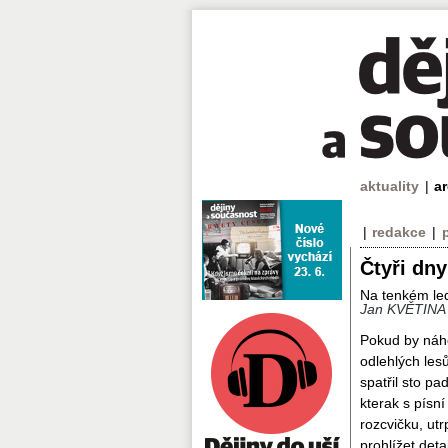
aktuality
|
a
|
redakce
|
Čtyři dn
Na tenkém led
Jan KVĚTINA
Pokud by náh
odlehlých les
spatřil sto p
kterak s písní
rozcvičku, ut
prohlížet deta