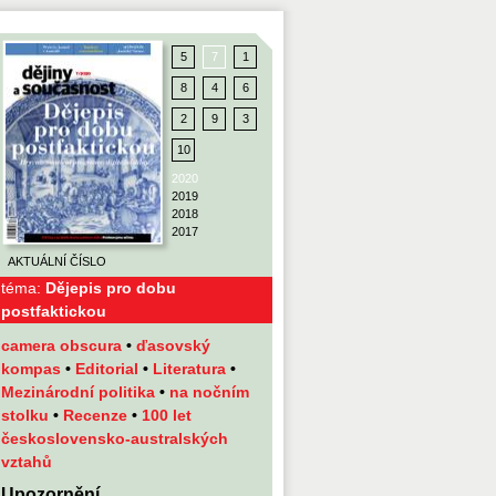
5
7
1
8
4
6
2
9
3
10
2020
2019
2018
2017
AKTUÁLNÍ ČÍSLO
téma:
Dějepis pro dobu
postfaktickou
camera obscura
•
ďasovský
kompas
•
Editorial
•
Literatura
•
Mezinárodní politika
•
na nočním
stolku
•
Recenze
•
100 let
československo-australských
vztahů
Upozornění