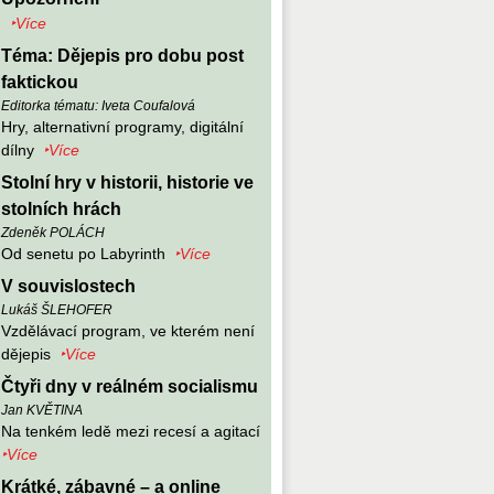
‣Více
Téma: Dějepis pro dobu post
faktickou
Editorka tématu: Iveta Coufalová
Hry, alternativní programy, digitální
dílny
‣Více
Stolní hry v historii, historie ve
stolních hrách
Zdeněk POLÁCH
Od senetu po Labyrinth
‣Více
V souvislostech
Lukáš ŠLEHOFER
Vzdělávací program, ve kterém není
dějepis
‣Více
Čtyři dny v reálném socialismu
Jan KVĚTINA
Na tenkém ledě mezi recesí a agitací
‣Více
Krátké, zábavné – a online