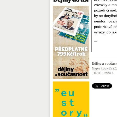
závazky a mat
pozadí či nad
by se dotyčné
neinformovaný
podezíravá pát
výrazy, do jak
...
Dějiny a součas
Náprstkova 272/
110 00 Praha 1