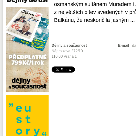
osmanským sultánem Muradem I. Ji
z největších bitev svedených v p
Balkánu, že neskončila jasným ...
Dějiny a současnost
E-mail
da
Náprstkova 272/10
110 00 Praha 1