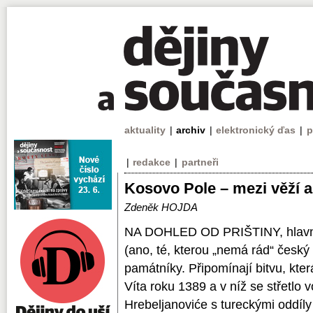
aktuality
|
archiv
|
elektronický ďas
|
p
|
redakce
|
partneři
Kosovo Pole – mezi věží a
Zdeněk HOJDA
NA DOHLED OD PRIŠTINY, hlavní
(ano, té, kterou „nemá rád“ český
památníky. Připomínají bitvu, kte
Víta roku 1389 a v níž se střetlo
Hrebeljanoviće s tureckými oddí