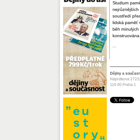
Studium pamět
nejrůznějších
soustředí př
lidská paměť 
běh minulých 
konstruována 
...
Dějiny a součas
Náprstkova 272/
110 00 Praha 1