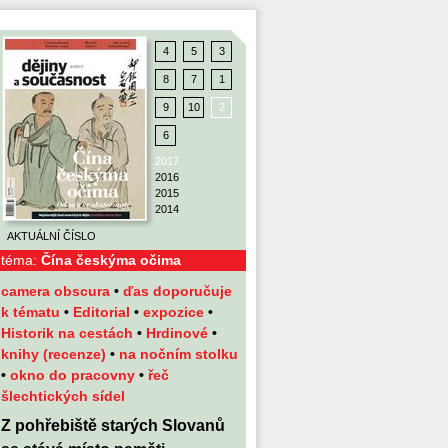
4
5
3
8
7
1
9
10
2
6
2017
2016
2015
2014
AKTUÁLNÍ ČÍSLO
téma:
Čína českýma očima
camera obscura
•
ďas doporučuje
k tématu
•
Editorial
•
expozice
•
Historik na cestách
•
Hrdinové
•
knihy (recenze)
•
na nočním stolku
•
okno do pracovny
•
řeč
šlechtických sídel
Z pohřebiště starých Slovanů