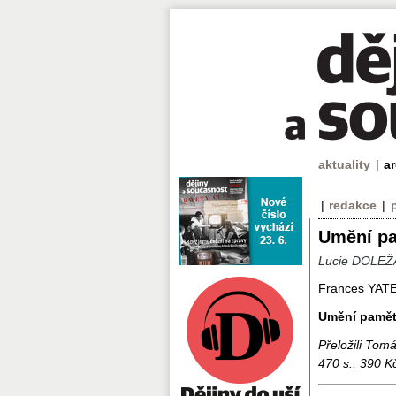
aktuality
|
a
|
redakce
|
Umění pa
Lucie DOLE
Frances YAT
Umění pamět
Přeložili Tom
470 s., 390 