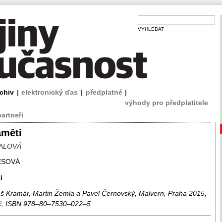
VYHLEDAT
rchiv
|
elektronický ďas
|
předplatné
|
výhody pro předplatitele
partneři
měti
ŽALOVÁ
ESOVÁ
i
áš Kramár, Martin Žemla a Pavel Černovský, Malvern, Praha 2015,
Kč, ISBN 978–80–7530–022–5