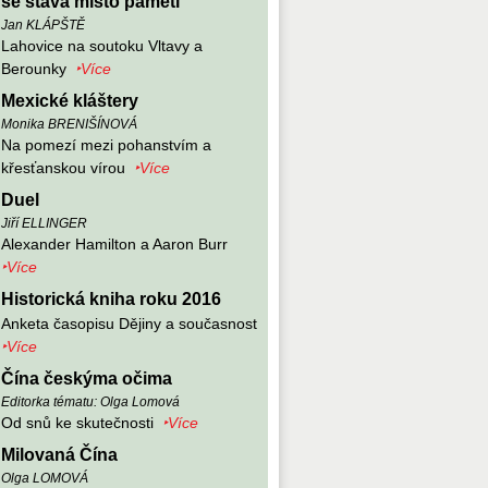
se stává místo paměti
Jan KLÁPŠTĚ
Lahovice na soutoku Vltavy a
Berounky
‣Více
Mexické kláštery
Monika BRENIŠÍNOVÁ
Na pomezí mezi pohanstvím a
křesťanskou vírou
‣Více
Duel
Jiří ELLINGER
Alexander Hamilton a Aaron Burr
‣Více
Historická kniha roku 2016
Anketa časopisu Dějiny a současnost
‣Více
Čína českýma očima
Editorka tématu: Olga Lomová
Od snů ke skutečnosti
‣Více
Milovaná Čína
Olga LOMOVÁ