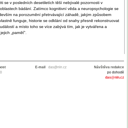
i se v posledních desetiletích těší nebývalé pozornosti v
 oblastech bádání. Zatímco kognitivní věda a neuropsychologie se
edevším na porozumění přetrvávající záhadě, jakým způsobem
vlastně funguje, historie se odklání od snahy přesně rekonstruovat
událostí a místo toho se více zabývá tím, jak je vytvářena a
jejich „paměť“.
nost
E-mail
das@nln.cz
Návštěva redakce
10
po dohodě
das@nln.cz