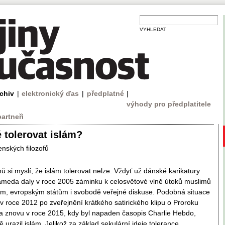
VYHLEDAT
rchiv
|
elektronický ďas
|
předplatné
|
výhody pro předplatitele
partneři
 tolerovat islám?
enských filozofů
 si myslí, že islám tolerovat nelze. Vždyť už dánské karikatury
meda daly v roce 2005 záminku k celosvětové vlně útoků muslimů
ům, evropským státům i svobodě veřejné diskuse. Podobná situace
v roce 2012 po zveřejnění krátkého satirického klipu o Proroku
 znovu v roce 2015, kdy byl napaden časopis Charlie Hebdo,
 urazil islám. Jelikož za základ sekulární ideje tolerance