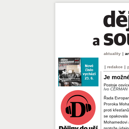
aktuality
|
a
|
redakce
|
Je možné
Postoje osvíc
Ivo CERMAN
Řada Evropanů
Proroka Moha
proti křesťan
se opakovala 
Mohamedovi a
protože údajně