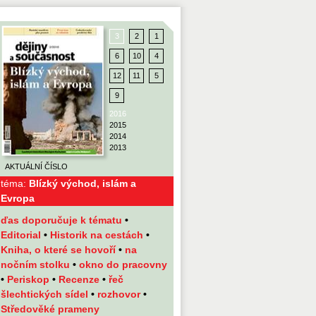
3
2
1
6
10
4
12
11
5
9
2016
2015
2014
2013
AKTUÁLNÍ ČÍSLO
téma:
Blízký východ, islám a
Evropa
ďas doporučuje k tématu
•
Editorial
•
Historik na cestách
•
Kniha, o které se hovoří
•
na
nočním stolku
•
okno do pracovny
•
Periskop
•
Recenze
•
řeč
šlechtických sídel
•
rozhovor
•
Středověké prameny