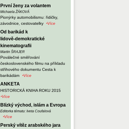
První ženy za volantem
Michaela ŽÁKOVÁ
Pionýrky automobilismu: řidičky,
závodnice, cestovatelky
‣Více
Od barikád k
lidově‑demokratické
kinematografii
Martin ŠRAJER
Poválečné směřování
československého filmu na příkladu
střihového dokumentu Cesta k
barikádám
‣Více
ANKETA
HISTORICKÁ KNIHA ROKU 2015
‣Více
Blízký východ, islám a Evropa
Editorka tématu: Iveta Coufalová
‣Více
Perský vítěz arabského jara