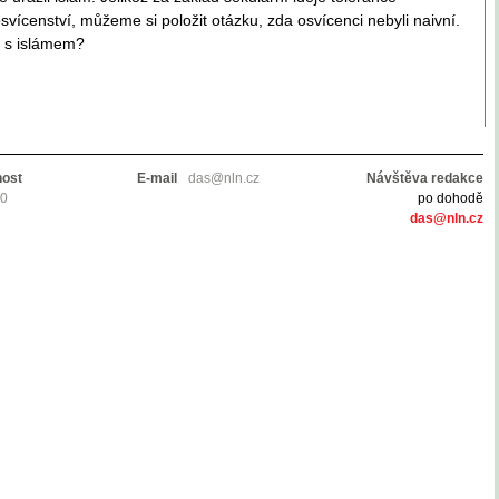
vícenství, můžeme si položit otázku, zda osvícenci nebyli naivní.
c s islámem?
nost
E-mail
das@nln.cz
Návštěva redakce
10
po dohodě
das@nln.cz