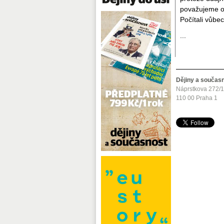
považujeme os
Počítali vůbe
...
Dějiny a součas
Náprstkova 272/
110 00 Praha 1