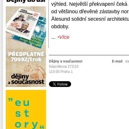
výhled. Největší překvapení čeká 
od většinou dřevěné zástavby no
Ålesund solidní secesní architekt
obdoby.
...
‣Více
Dějiny a současnost
E-mail
da
Náprstkova 272/10
110 00 Praha 1