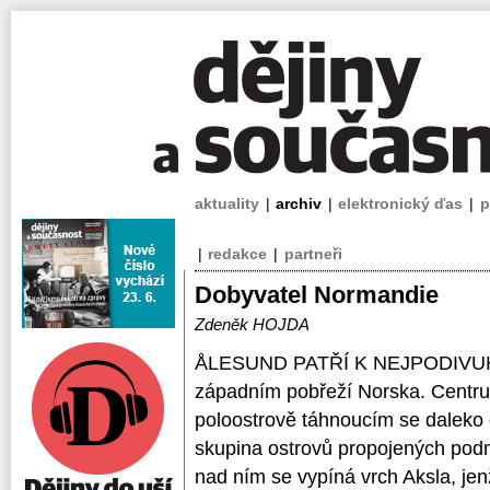
aktuality
|
archiv
|
elektronický ďas
|
p
|
redakce
|
partneři
Dobyvatel Normandie
Zdeněk HOJDA
ÅLESUND PATŘÍ K NEJPODIVU
západním pobřeží Norska. Centru
poloostrově táhnoucím se daleko d
skupina ostrovů propojených pod
nad ním se vypíná vrch Aksla, jen