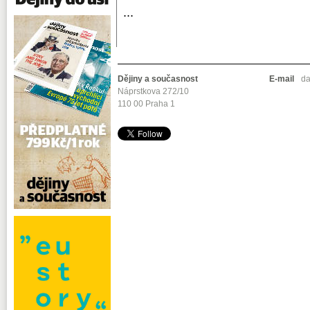
...
Dějiny a současnost
E-mail
da
Náprstkova 272/10
110 00 Praha 1