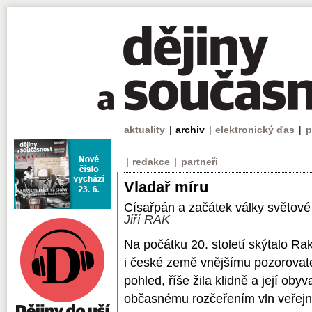
aktuality
|
archiv
|
elektronický ďas
|
p
|
redakce
|
partneři
Vladař míru
Císařpán a začátek války světové
Jiří RAK
Na počátku 20. století skýtalo R
i české země vnějšímu pozorovatel
pohled, říše žila klidně a její obyv
občasnému rozčeřením vln veřejn