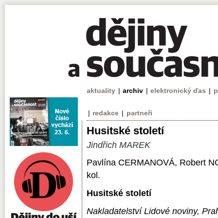
aktuality
|
archiv
|
elektronický ďas
|
p
|
redakce
|
partneři
Husitské století
Jindřich MAREK
Pavlína CERMANOVÁ, Robert 
kol.
Husitské století
Nakladatelství Lidové noviny, Pra