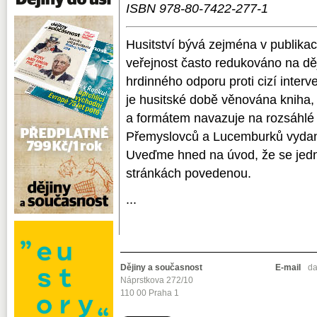
ISBN 978-80-7422-277-1
Husitství bývá zejména v publikac
veřejnost často redukováno na děj
hrdinného odporu proti cizí interv
je husitské době věnována kniha,
a formátem navazuje na rozsáhlé 
Přemyslovců a Lucemburků vydané
Uveďme hned na úvod, že se jedn
stránkách povedenou.
...
Dějiny a současnost
E-mail
da
Náprstkova 272/10
110 00 Praha 1