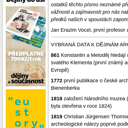
ostatků těchto písmo neznámé před
vážnosti a zajímavosti pro nás nab
předků našich v spoustách zapom
Jan Erazim Vocel, první profesor
VYBRANÁ DATA K DĚJINÁM A
861
Konstantin a Metoděj hledají
svatého Klementa (první známý a
Evropě)
1772
první publikace o české arch
Bienenberka
1818
založení Národního muzea (
byla otevřena v roce 1824)
1819
Christian Jürgensen Thomse
archeologické nálezy poprvé podl