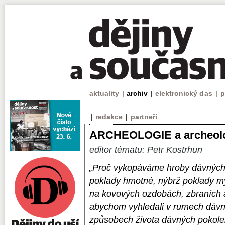
aktuality
|
archiv
|
elektronický ďas
|
p
|
redakce
|
partneři
ARCHEOLOGIE a archeol
editor tématu: Petr Kostrhun
„Proč vykopáváme hroby dávných
poklady hmotné, nýbrž poklady m
na kovových ozdobách, zbraních 
abychom vyhledali v rumech dávn
způsobech života dávných pokole