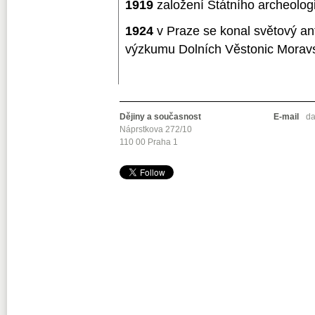
1919
založení Státního archeolog
1924
v Praze se konal světový an
výzkumu Dolních Věstonic Mor
Dějiny a současnost
E-mail
da
Náprstkova 272/10
110 00 Praha 1