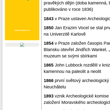
pravěkých dějin (doba kamenná, 
publikováno v roce 1836)
1843
v Praze ustaven Archeologi
1850
Jan Erazim Vocel se stal pr
na Univerzitě Karlově
1854
v Praze založen časopis Pa
Blansku otevřel Jindřich Wankel, 
muzeum se svými sbírkami
1865
John Lubbock rozdělil v kni
kamennou na paleolit a neolit
1866
první světový archeologick
Neuchâtelu
1893
vznik Archeologické komis
založení Moravského archeologic