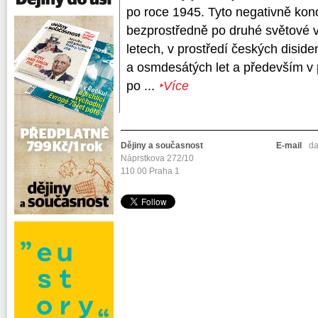
po roce 1945. Tyto negativně kon
bezprostředně po druhé světové v
letech, v prostředí českých disi
a osmdesátých let a především v po
po ...
‣Více
Dějiny a současnost
E-mail
da
Náprstkova 272/10
110 00 Praha 1