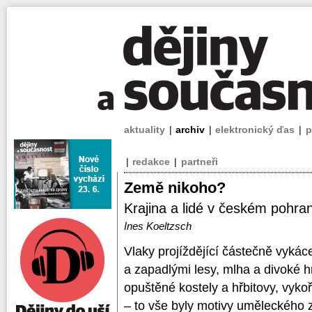
aktuality
|
archiv
|
elektronický ďas
|
p
|
redakce
|
partneři
Země nikoho?
Krajina a lidé v českém pohra
Ines Koeltzsch
Vlaky projíždějící částečně vykác
a zapadlými lesy, mlha a divoké h
opuštěné kostely a hřbitovy, vyko
– to vše byly motivy uměleckého 